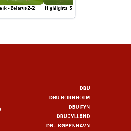
rk - Belarus 2-2
Highlights: Skotland - Danmark 4-2
J
E
DBU
DBU BORNHOLM
DBU FYN
)
DBU JYLLAND
DBU KØBENHAVN