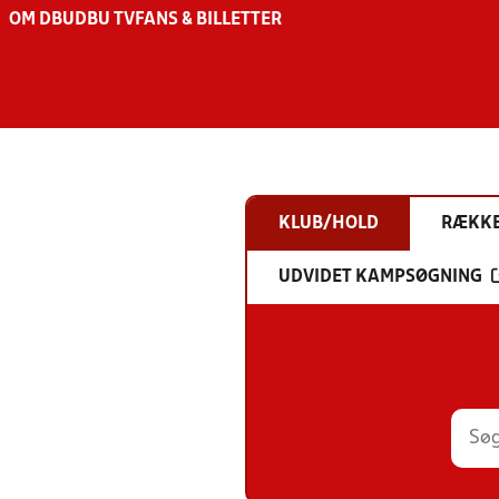
OM DBU
DBU TV
FANS & BILLETTER
KLUB/HOLD
RÆKK
UDVIDET KAMPSØGNING