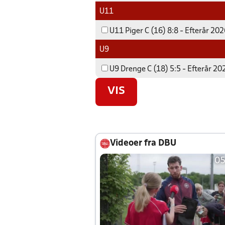
U11
U11 Piger C (16) 8:8 - Efterår 20
U9
U9 Drenge C (18) 5:5 - Efterår 20
VIS
Videoer fra DBU
05