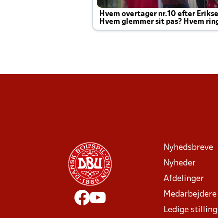
Hvem overtager nr.10 efter Eriks
Hvem glemmer sit pas? Hvem rin
Joachim altid til efter kampe?
Nyhedsbreve
Nyheder
Afdelinger
Medarbejdere
Ledige stillin