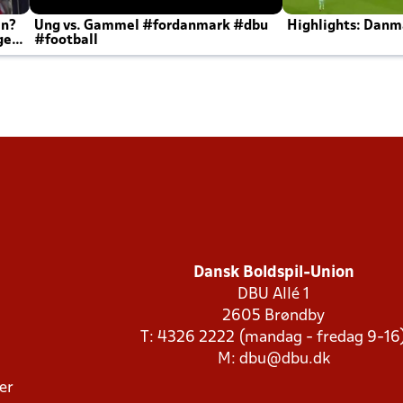
en?
Ung vs. Gammel #fordanmark #dbu
Highlights: Danma
ger
#football
Dansk Boldspil-Union
DBU Allé 1
2605 Brøndby
T: 4326 2222 (mandag - fredag 9-16
M:
dbu@dbu.dk
ger