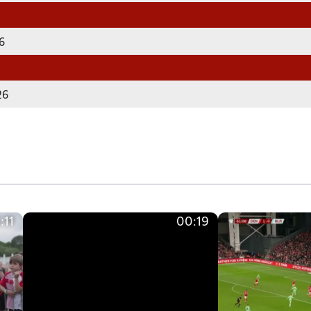
26
26
:11
00:19