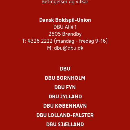
Betingelser og vilkår
Dansk Boldspil-Union
DBU Allé 1
2605 Brøndby
T: 4326 2222 (mandag - fredag 9-16)
M:
dbu@dbu.dk
DBU
DBU BORNHOLM
DBU FYN
DBU JYLLAND
DBU KØBENHAVN
DBU LOLLAND-FALSTER
DBU SJÆLLAND