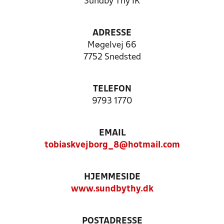
Sundby Thy IK
ADRESSE
Møgelvej 66
7752 Snedsted
TELEFON
9793 1770
EMAIL
tobiaskvejborg_8@hotmail.com
HJEMMESIDE
www.sundbythy.dk
POSTADRESSE