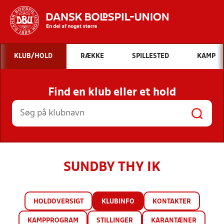
Hvad vil du søge efter?
KLUB/HOLD
RÆKKE
SPILLESTED
KAMP
INDHOLD OG NYHEDER
Find en klub eller et hold
STILLINGER, RESULTATER, KLUBBER OG
HOLD
SUNDBY THY IK
HOLDOVERSIGT
KLUBINFO
KONTAKTER
KAMPPROGRAM
STILLINGER
KARANTÆNER