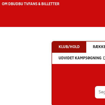
OM DBU
DBU TV
FANS & BILLETTER
KLUB/HOLD
RÆKK
UDVIDET KAMPSØGNING