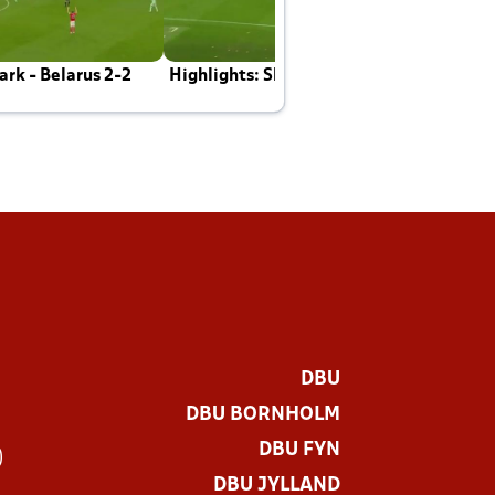
rk - Belarus 2-2
Highlights: Skotland - Danmark 4-2
J
E
DBU
DBU BORNHOLM
DBU FYN
)
DBU JYLLAND