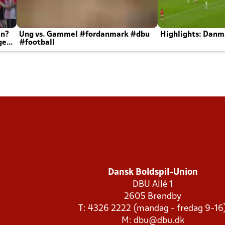
en?
Ung vs. Gammel #fordanmark #dbu
Highlights: Danma
ger
#football
Dansk Boldspil-Union
DBU Allé 1
2605 Brøndby
T: 4326 2222 (mandag - fredag 9-16
M:
dbu@dbu.dk