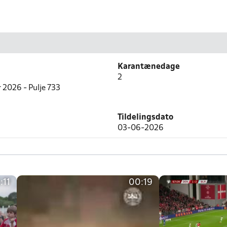
Karantænedage
2
r 2026 - Pulje 733
Tildelingsdato
03-06-2026
:11
00:19