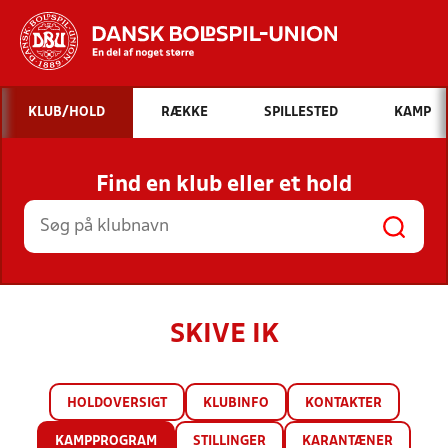
Hvad vil du søge efter?
KLUB/HOLD
RÆKKE
SPILLESTED
KAMP
INDHOLD OG NYHEDER
Find en klub eller et hold
STILLINGER, RESULTATER, KLUBBER OG
HOLD
SKIVE IK
HOLDOVERSIGT
KLUBINFO
KONTAKTER
KAMPPROGRAM
STILLINGER
KARANTÆNER