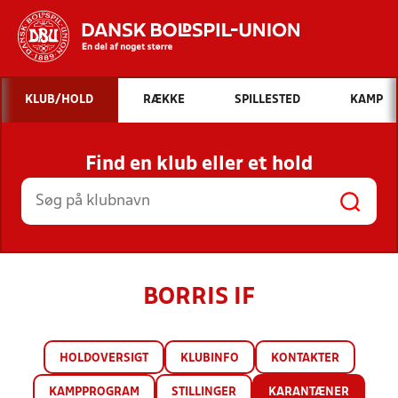
Hvad vil du søge efter?
KLUB/HOLD
RÆKKE
SPILLESTED
KAMP
INDHOLD OG NYHEDER
Find en klub eller et hold
STILLINGER, RESULTATER, KLUBBER OG
HOLD
BORRIS IF
HOLDOVERSIGT
KLUBINFO
KONTAKTER
KAMPPROGRAM
STILLINGER
KARANTÆNER