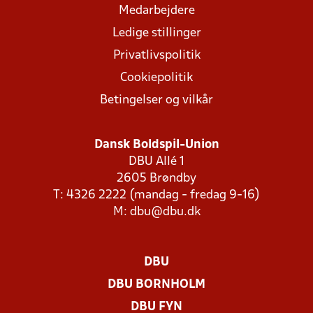
Medarbejdere
Ledige stillinger
Privatlivspolitik
Cookiepolitik
Betingelser og vilkår
Dansk Boldspil-Union
DBU Allé 1
2605 Brøndby
T: 4326 2222 (mandag - fredag 9-16)
M:
dbu@dbu.dk
DBU
DBU BORNHOLM
DBU FYN