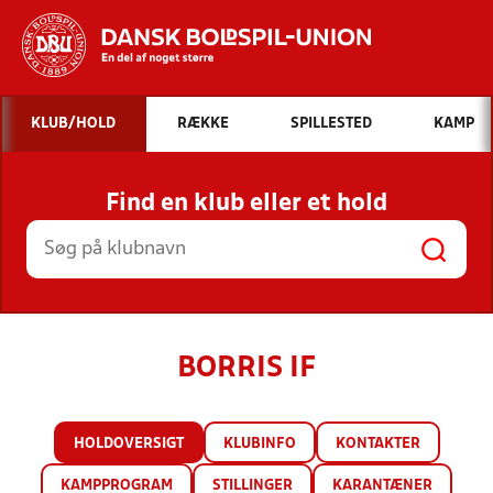
Hvad vil du søge efter?
KLUB/HOLD
RÆKKE
SPILLESTED
KAMP
INDHOLD OG NYHEDER
Find en klub eller et hold
STILLINGER, RESULTATER, KLUBBER OG
HOLD
BORRIS IF
HOLDOVERSIGT
KLUBINFO
KONTAKTER
KAMPPROGRAM
STILLINGER
KARANTÆNER