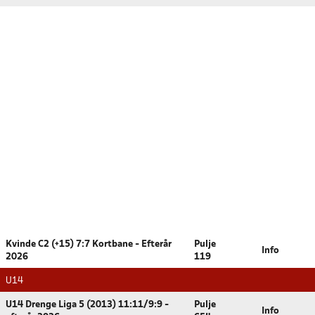
Kvinde C2 (+15) 7:7 Kortbane - Efterår
Pulje
Info
2026
119
U14
U14 Drenge Liga 5 (2013) 11:11/9:9 -
Pulje
Info