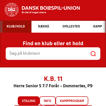
Hvad vil du søge efter?
KLUB/HOLD
RÆKKE
SPILLESTED
KAMP
INDHOLD OG NYHEDER
Find en klub eller et hold
STILLINGER, RESULTATER, KLUBBER OG
HOLD
K.B. 11
Herre Senior 5 7:7 Forår - Dommerløs, P9
STILLING
INFO
KAMPPROGRAM