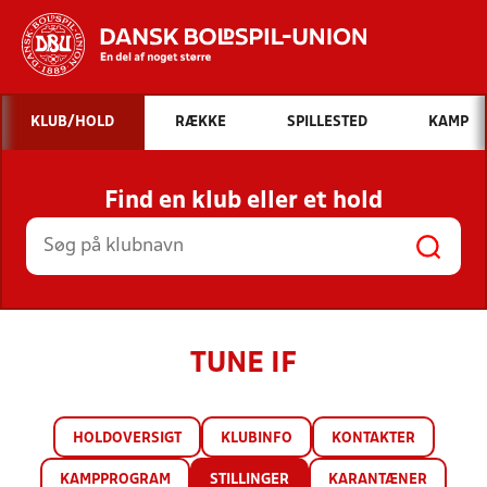
Hvad vil du søge efter?
KLUB/HOLD
RÆKKE
SPILLESTED
KAMP
INDHOLD OG NYHEDER
Find en klub eller et hold
STILLINGER, RESULTATER, KLUBBER OG
HOLD
TUNE IF
HOLDOVERSIGT
KLUBINFO
KONTAKTER
KAMPPROGRAM
STILLINGER
KARANTÆNER