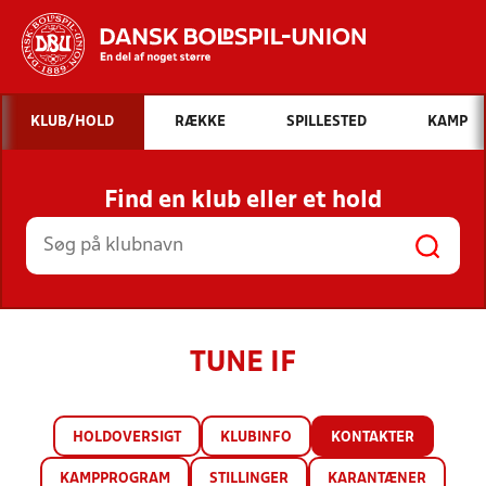
Hvad vil du søge efter?
KLUB/HOLD
RÆKKE
SPILLESTED
KAMP
INDHOLD OG NYHEDER
Find en klub eller et hold
STILLINGER, RESULTATER, KLUBBER OG
HOLD
TUNE IF
HOLDOVERSIGT
KLUBINFO
KONTAKTER
KAMPPROGRAM
STILLINGER
KARANTÆNER