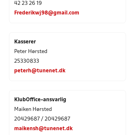
42 23 26 19
Frederikwj98@gmail.com
Kasserer
Peter Hørsted
25330833
peterh@tunenet.dk
KlubOffice-ansvarlig
Maiken Hørsted
20429687
/
20429687
maikensh@tunenet.dk