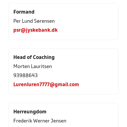
Formand
Per Lund Sørensen
psr@jyskebank.dk
Head of Coaching
Morten Lauritsen
93988643
Lurenluren7777@gmail.com
Herreungdom
Frederik Werner Jensen