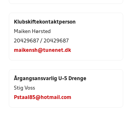
Klubskiftekontaktperson
Maiken Hørsted
20429687
/
20429687
maikensh@tunenet.dk
Årgangsansvarlig U-5 Drenge
Stig Voss
Pstaal85@hotmail.com