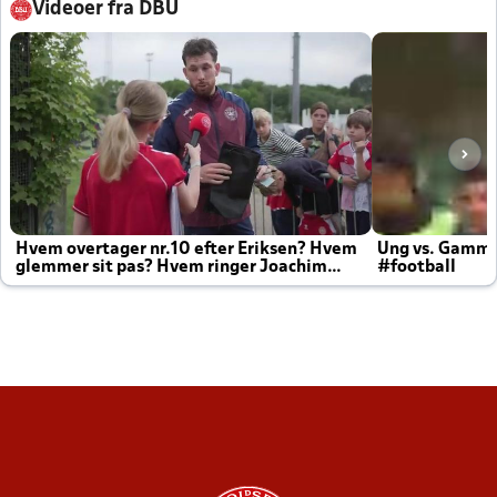
Videoer fra DBU
Hvem overtager nr.10 efter Eriksen? Hvem
Ung vs. Gamm
glemmer sit pas? Hvem ringer Joachim
#football
altid til efter kampe?