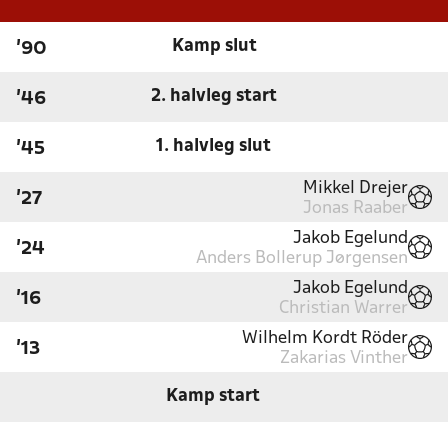
Kamp slut
'90
2. halvleg start
'46
1. halvleg slut
'45
Mikkel Drejer
'27
Jonas Raaber
Jakob Egelund
'24
Anders Bollerup Jørgensen
Jakob Egelund
'16
Christian Warrer
Wilhelm Kordt Röder
'13
Zakarias Vinther
Kamp start