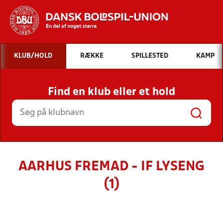
Hvad vil du søge efter?
KLUB/HOLD
RÆKKE
SPILLESTED
KAMP
INDHOLD OG NYHEDER
Find en klub eller et hold
STILLINGER, RESULTATER, KLUBBER OG
HOLD
AARHUS FREMAD - IF LYSENG
(1)