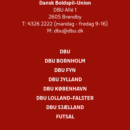
Dansk Boldspil-Union
DBU Allé 1
2605 Brøndby
T: 4326 2222 (mandag - fredag 9-16)
M:
dbu@dbu.dk
DBU
DBU BORNHOLM
DBU FYN
DBU JYLLAND
DBU KØBENHAVN
DBU LOLLAND-FALSTER
DBU SJÆLLAND
FUTSAL