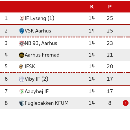
K
P
1
IF Lyseng (1)
14
25
2
VSK Aarhus
14
25
3
NB 93, Aarhus
14
23
4
Aarhus Fremad
14
21
5
IFSK
14
20
6
Viby IF (2)
14
17
7
Aabyhøj IF
14
17
8
Fuglebakken KFUM
14
8
!