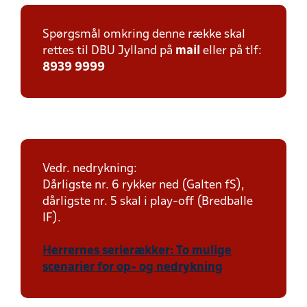
Spørgsmål omkring denne række skal
rettes til DBU Jylland på
mail
eller på tlf:
8939 9999
Vedr. nedrykning:
Dårligste nr. 6 rykker ned (Galten fS),
dårligste nr. 5 skal i play-off (Bredballe
IF).
Herrernes serierækker: To mulige
scenarier for op- og nedrykning