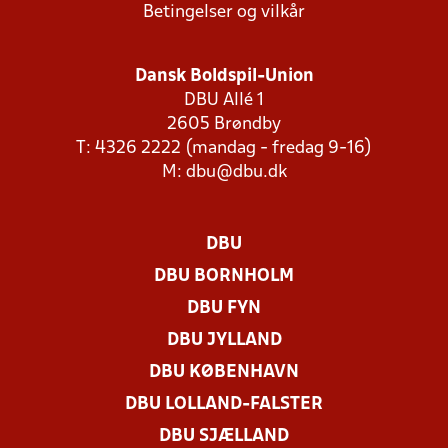
Betingelser og vilkår
Dansk Boldspil-Union
DBU Allé 1
2605 Brøndby
T: 4326 2222 (mandag - fredag 9-16)
M:
dbu@dbu.dk
DBU
DBU BORNHOLM
DBU FYN
DBU JYLLAND
DBU KØBENHAVN
DBU LOLLAND-FALSTER
DBU SJÆLLAND