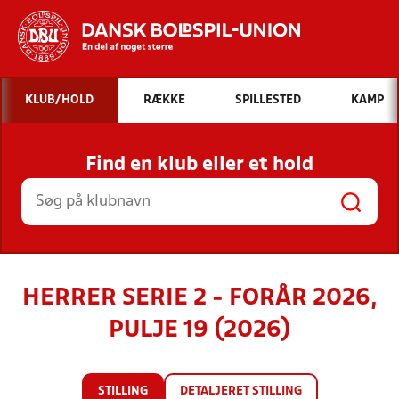
Hvad vil du søge efter?
KLUB/HOLD
RÆKKE
SPILLESTED
KAMP
INDHOLD OG NYHEDER
Find en klub eller et hold
STILLINGER, RESULTATER, KLUBBER OG
HOLD
HERRER SERIE 2 - FORÅR 2026,
PULJE 19 (2026)
STILLING
DETALJERET STILLING