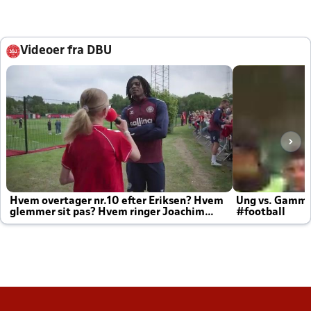
Videoer fra DBU
Hvem overtager nr.10 efter Eriksen? Hvem
Ung vs. Gamm
glemmer sit pas? Hvem ringer Joachim
#football
altid til efter kampe?