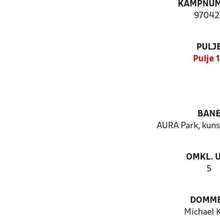
KAMPNU
97042
PULJ
Pulje 
BAN
AURA Park, kun
OMKL. 
5
DOMM
Michael 