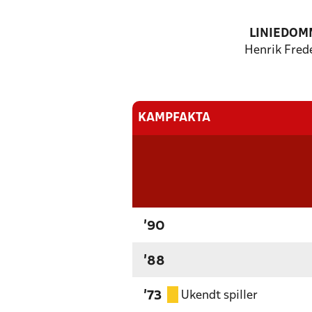
LINIEDOM
Henrik Fred
KAMPFAKTA
'90
'88
Ukendt spiller
'73