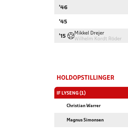
'46
'45
Mikkel Drejer
'15
Wilhelm Kordt Röder
HOLDOPSTILLINGER
IF LYSENG (1)
Christian Warrer
Magnus Simonsen