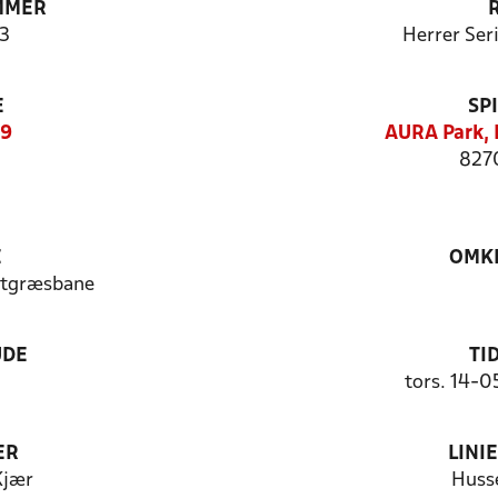
MMER
3
Herrer Ser
E
SP
19
AURA Park, 
8270
E
OMKL
stgræsbane
UDE
TI
tors. 14-0
ER
LINI
Kjær
Husse