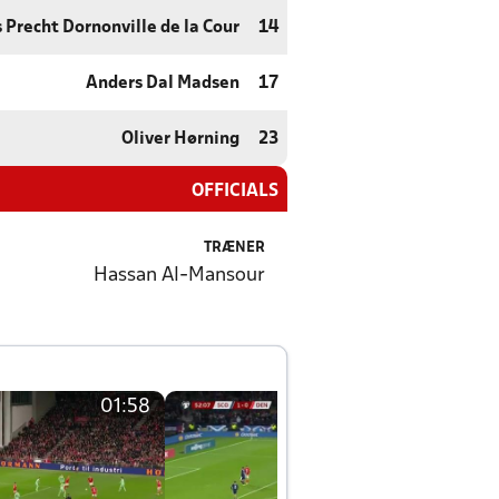
Precht Dornonville de la Cour
14
Anders Dal Madsen
17
Oliver Hørning
23
OFFICIALS
TRÆNER
Hassan Al-Mansour
01:58
01:58