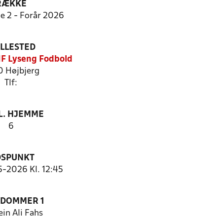
RÆKKE
ie 2 - Forår 2026
ILLESTED
IF Lyseng Fodbold
 Højbjerg
Tlf:
. HJEMME
6
DSPUNKT
5-2026 Kl. 12:45
EDOMMER 1
in Ali Fahs