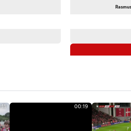
Rasmus 
:11
00:19