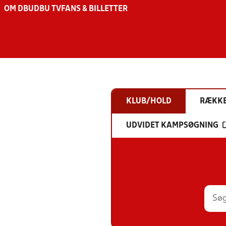
OM DBU
DBU TV
FANS & BILLETTER
KLUB/HOLD
RÆKK
UDVIDET KAMPSØGNING