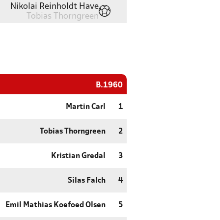
Nikolai Reinholdt Have
Tobias Thorngreen
B.1960
Martin Carl
1
Tobias Thorngreen
2
Kristian Gredal
3
Silas Falch
4
Emil Mathias Koefoed Olsen
5