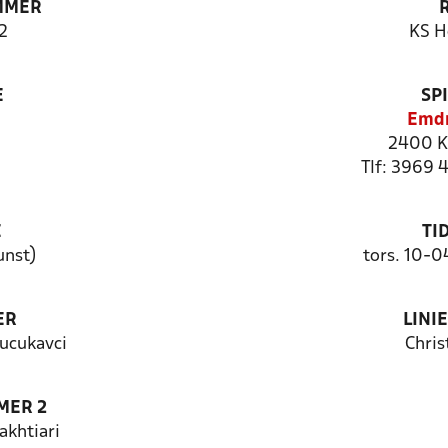
MMER
2
KS H
E
SP
Emd
2400 K
Tlf: 3969 
E
TI
unst)
tors. 10-0
ER
LINI
cukavci
Chris
MER 2
khtiari