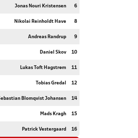
Jonas Nouri Kristensen
6
Nikolai Reinholdt Have
8
Andreas Randrup
9
Daniel Skov
10
Lukas Toft Hagstrøm
11
Tobias Gredal
12
Sebastian Blomqvist Johansen
14
Mads Kragh
15
Patrick Vestergaard
16