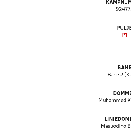
KAMPNU
92477
PULJ
P1
BAN
Bane 2 (K
DOMM
Muhammed Ku
LINIEDOM
Masuodino Ba