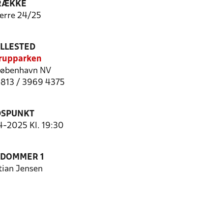
RÆKKE
erre 24/25
ILLESTED
rupparken
øbenhavn NV
4813 / 3969 4375
DSPUNKT
4-2025 Kl. 19:30
EDOMMER 1
tian Jensen