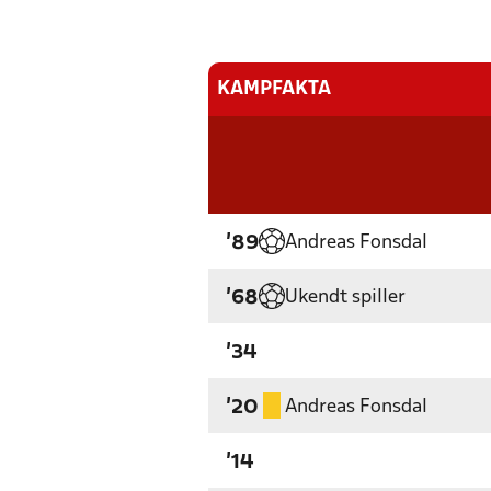
KAMPFAKTA
Andreas Fonsdal
'89
Ukendt spiller
'68
'34
Andreas Fonsdal
'20
'14