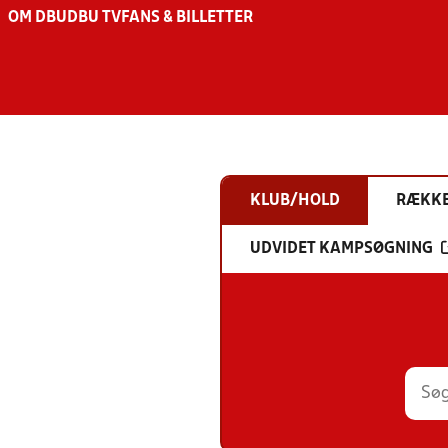
OM DBU
DBU TV
FANS & BILLETTER
KLUB/HOLD
RÆKK
UDVIDET KAMPSØGNING