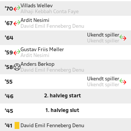
Villads Welløv
'70
Alhaji Kebbah Conta Faye
Ardit Nesimi
'67
David Emil Fenneberg Denu
Ukendt spiller
'64
Ukendt spiller
Gustav Friis Møller
'59
Ardit Nesimi
Anders Børkop
'58
David Emil Fenneberg Denu
Ukendt spiller
'55
Ukendt spiller
2. halvleg start
'46
1. halvleg slut
'45
David Emil Fenneberg Denu
'41