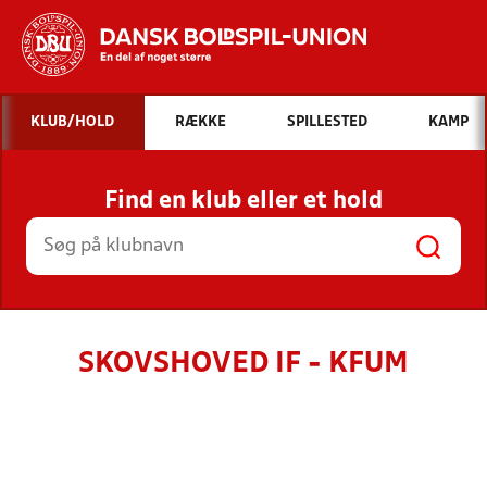
Hvad vil du søge efter?
KLUB/HOLD
RÆKKE
SPILLESTED
KAMP
INDHOLD OG NYHEDER
Find en klub eller et hold
STILLINGER, RESULTATER, KLUBBER OG
HOLD
SKOVSHOVED IF - KFUM