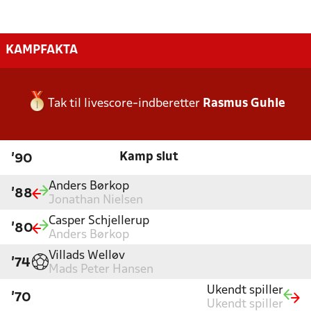
KAMPFAKTA
Tak til livescore-indberetter
Rasmus Guhle
Kamp slut
'90
Anders Børkop
'88
Jonathan Nielsen
Casper Schjellerup
'80
Anders Børkop
Villads Welløv
'74
Mads Peter Hansen
Ukendt spiller
'70
Ukendt spiller