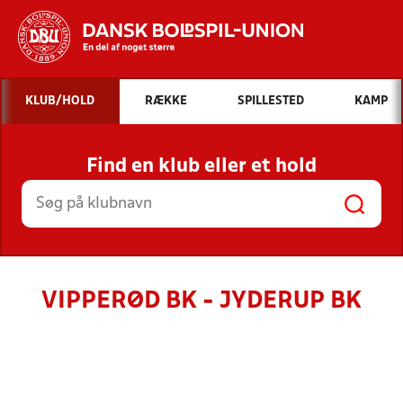
Hvad vil du søge efter?
KLUB/HOLD
RÆKKE
SPILLESTED
KAMP
INDHOLD OG NYHEDER
Find en klub eller et hold
STILLINGER, RESULTATER, KLUBBER OG
HOLD
VIPPERØD BK - JYDERUP BK