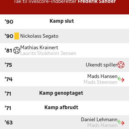
Tak til livescore-indberetter
Frederik Sander
Kamp slut
'90
Nickolass Segato
'90
Mathias Krainert
'81
Laurits Stokholm Jensen
Ukendt spiller
'75
Mads Hansen
'74
Mads Steensen
Kamp genoptaget
'71
Kamp afbrudt
'71
Daniel Lehmann
'63
Mads Hansen