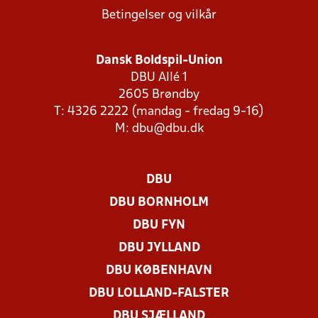
Betingelser og vilkår
Dansk Boldspil-Union
DBU Allé 1
2605 Brøndby
T: 4326 2222 (mandag - fredag 9-16)
M:
dbu@dbu.dk
DBU
DBU BORNHOLM
DBU FYN
DBU JYLLAND
DBU KØBENHAVN
DBU LOLLAND-FALSTER
DBU SJÆLLAND