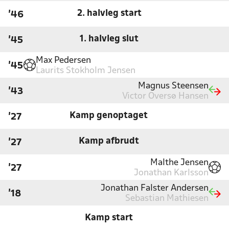
2. halvleg start
'46
1. halvleg slut
'45
Max Pedersen
'45
Laurits Stokholm Jensen
Magnus Steensen
'43
Victor Oversø Hansen
Kamp genoptaget
'27
Kamp afbrudt
'27
Malthe Jensen
'27
Jonathan Karlsson
Jonathan Falster Andersen
'18
Sebastian Mathiesen
Kamp start