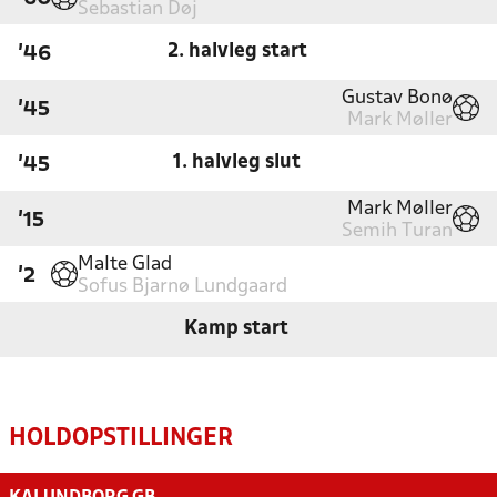
Sebastian Døj
2. halvleg start
'46
Gustav Bonø
'45
Mark Møller
1. halvleg slut
'45
Mark Møller
'15
Semih Turan
Malte Glad
'2
Sofus Bjarnø Lundgaard
Kamp start
HOLDOPSTILLINGER