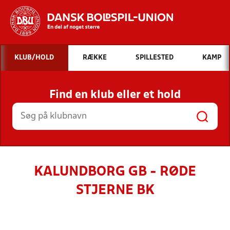
Hvad vil du søge efter?
KLUB/HOLD
RÆKKE
SPILLESTED
KAMP
INDHOLD OG NYHEDER
Find en klub eller et hold
STILLINGER, RESULTATER, KLUBBER OG
HOLD
KALUNDBORG GB - RØDE
STJERNE BK