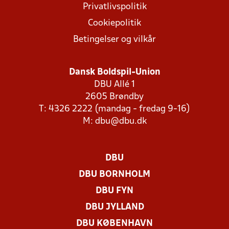
Privatlivspolitik
Cookiepolitik
Betingelser og vilkår
Dansk Boldspil-Union
DBU Allé 1
2605 Brøndby
T: 4326 2222 (mandag - fredag 9-16)
M:
dbu@dbu.dk
DBU
DBU BORNHOLM
DBU FYN
DBU JYLLAND
DBU KØBENHAVN