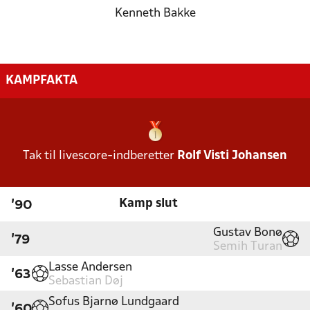
Kenneth Bakke
KAMPFAKTA
Tak til livescore-indberetter
Rolf Visti Johansen
Kamp slut
'90
Gustav Bonø
'79
Semih Turan
Lasse Andersen
'63
Sebastian Døj
Sofus Bjarnø Lundgaard
'60