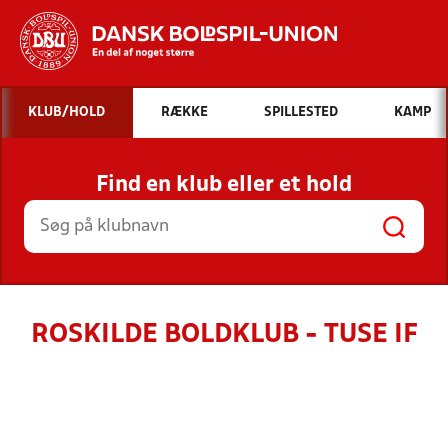
Hvad vil du søge efter?
KLUB/HOLD
RÆKKE
SPILLESTED
KAMP
INDHOLD OG NYHEDER
Find en klub eller et hold
STILLINGER, RESULTATER, KLUBBER OG
HOLD
ROSKILDE BOLDKLUB - TUSE IF