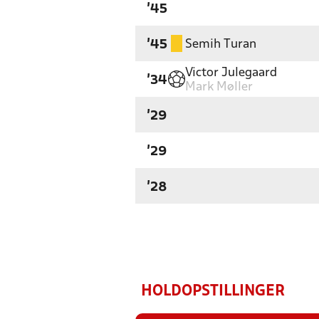
'45
Semih Turan
'45
Victor Julegaard
'34
Mark Møller
'29
'29
'28
HOLDOPSTILLINGER