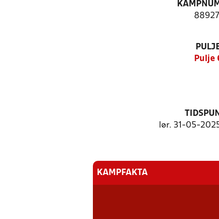
KAMPNU
88927
PULJ
Pulje 
TIDSPU
lør. 31-05-2025
KAMPFAKTA