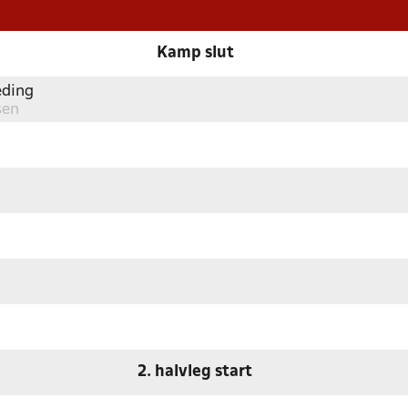
Kamp slut
eding
sen
2. halvleg start