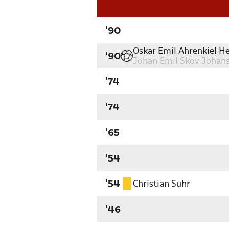
'90
Oskar Emil Ahrenkiel H
'90
Johan Emil Skov Johan
'74
'74
'65
'54
Christian Suhr
'54
'46