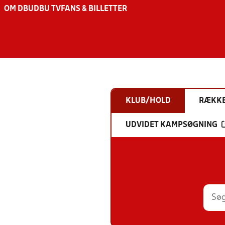
OM DBU
DBU TV
FANS & BILLETTER
KLUB/HOLD
RÆKK
UDVIDET KAMPSØGNING