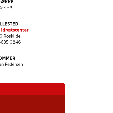
RÆKKE
Serie 3
ILLESTED
e Idrætscenter
 Roskilde
 4635 0846
OMMER
ian Pedersen