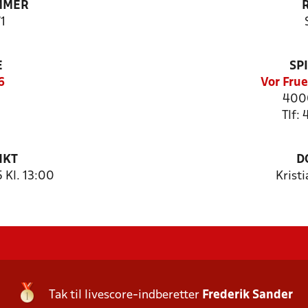
MMER
1
E
SP
6
Vor Fru
4000
Tlf:
NKT
D
 Kl. 13:00
Krist
Tak til livescore-indberetter
Frederik Sander