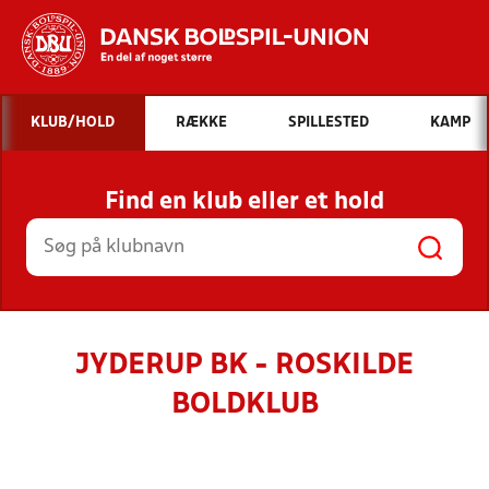
Hvad vil du søge efter?
KLUB/HOLD
RÆKKE
SPILLESTED
KAMP
INDHOLD OG NYHEDER
Find en klub eller et hold
STILLINGER, RESULTATER, KLUBBER OG
HOLD
JYDERUP BK - ROSKILDE
BOLDKLUB