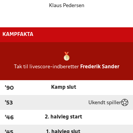
Klaus Pedersen
KAMPFAKTA
Tak til livescore-indberetter
Frederik Sander
Kamp slut
'90
Ukendt spiller
'53
2. halvleg start
'46
1. halvleg slut
'45