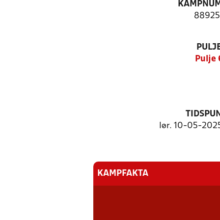
KAMPNU
88925
PULJ
Pulje 
TIDSPU
lør. 10-05-2025
KAMPFAKTA