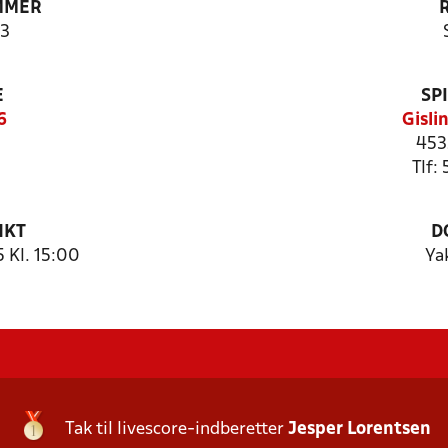
MMER
3
E
SP
6
Gisli
453
Tlf:
NKT
D
 Kl. 15:00
Ya
Tak til livescore-indberetter
Jesper Lorentsen