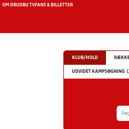
OM DBU
DBU TV
FANS & BILLETTER
KLUB/HOLD
RÆKK
UDVIDET KAMPSØGNING