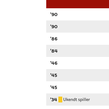
'90
'90
'86
'84
'46
'45
'45
Ukendt spiller
'34