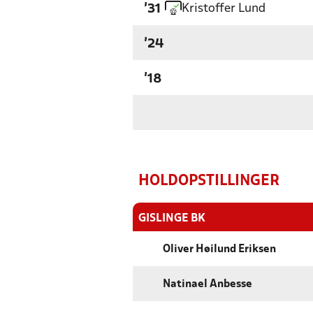
Kristoffer Lund
'31
'24
'18
HOLDOPSTILLINGER
GISLINGE BK
Oliver Høilund Eriksen
Natinael Anbesse