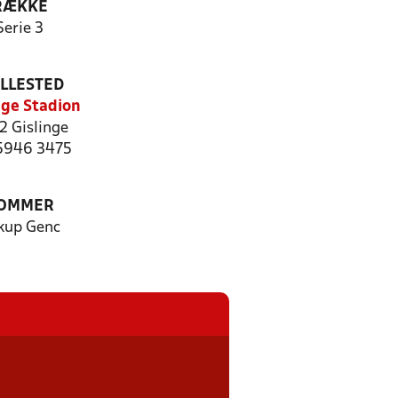
RÆKKE
Serie 3
ILLESTED
nge Stadion
2 Gislinge
 5946 3475
OMMER
kup Genc