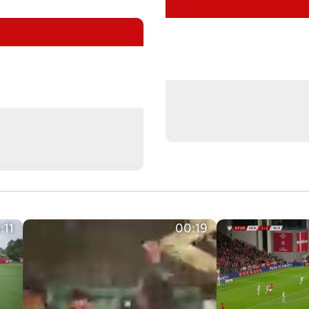
:11
00:19