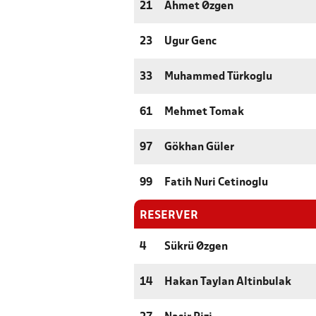
21
Ahmet Øzgen
23
Ugur Genc
33
Muhammed Türkoglu
61
Mehmet Tomak
97
Gökhan Güler
99
Fatih Nuri Cetinoglu
RESERVER
4
Sükrü Øzgen
14
Hakan Taylan Altinbulak