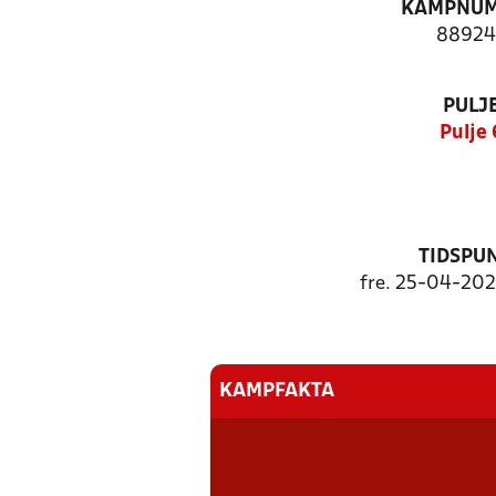
KAMPNU
88924
PULJ
Pulje 
TIDSPU
fre. 25-04-2025
KAMPFAKTA