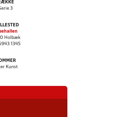
RÆKKE
Serie 3
ILLESTED
sehallen
0 Holbæk
 5943 1345
OMMER
ter Kunst