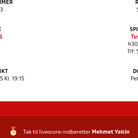
MMER
3
E
SP
6
Tu
430
Tlf:
NKT
D
 Kl. 19:15
Pe
Tak til livescore-indberetter
Mehmet Yalcin