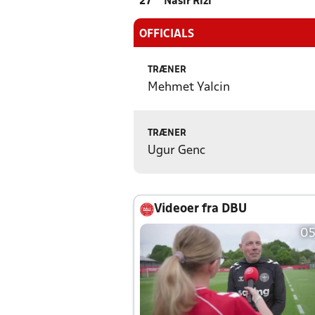
27
Nasir Rizi
OFFICIALS
TRÆNER
Mehmet Yalcin
TRÆNER
Ugur Genc
Videoer fra DBU
05