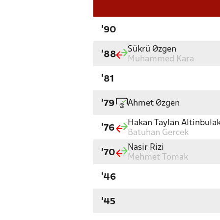
'90
Sükrü Øzgen
'88
Muhammed Kara
'81
Ahmet Øzgen
'79
Hakan Taylan Altinbula
'76
Batuhan Gercek
Nasir Rizi
'70
Mehmet Tomak
'46
'45