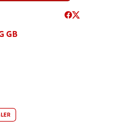
G GB
LER