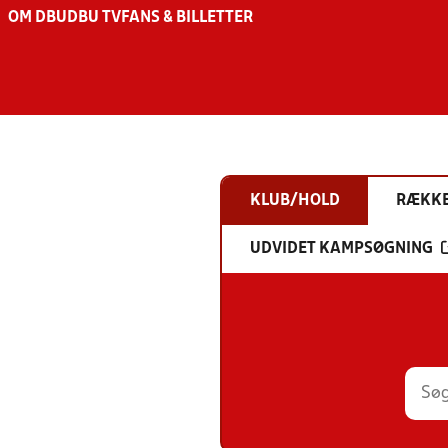
OM DBU
DBU TV
FANS & BILLETTER
KLUB/HOLD
RÆKK
UDVIDET KAMPSØGNING