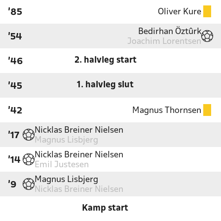
Oliver Kure
'85
Bedirhan Öztûrk
'54
Joachim Lorentsen
2. halvleg start
'46
1. halvleg slut
'45
Magnus Thornsen
'42
Nicklas Breiner Nielsen
'17
Magnus Lisbjerg
Nicklas Breiner Nielsen
'14
Emil Justesen
Magnus Lisbjerg
'9
Nicklas Breiner Nielsen
Kamp start