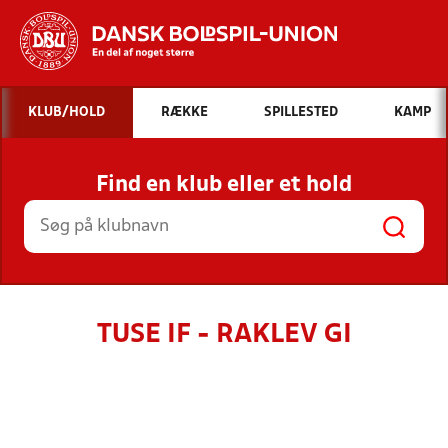
Hvad vil du søge efter?
KLUB/HOLD
RÆKKE
SPILLESTED
KAMP
INDHOLD OG NYHEDER
Find en klub eller et hold
STILLINGER, RESULTATER, KLUBBER OG
HOLD
TUSE IF - RAKLEV GI