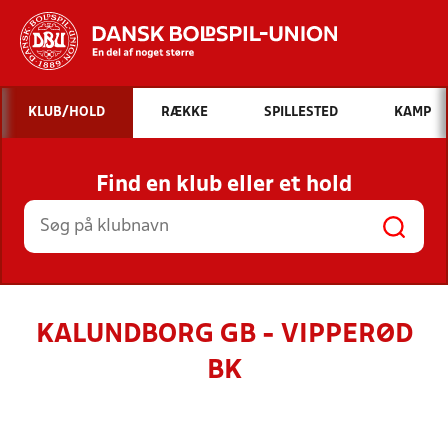
Hvad vil du søge efter?
KLUB/HOLD
RÆKKE
SPILLESTED
KAMP
INDHOLD OG NYHEDER
Find en klub eller et hold
STILLINGER, RESULTATER, KLUBBER OG
HOLD
KALUNDBORG GB - VIPPERØD
BK