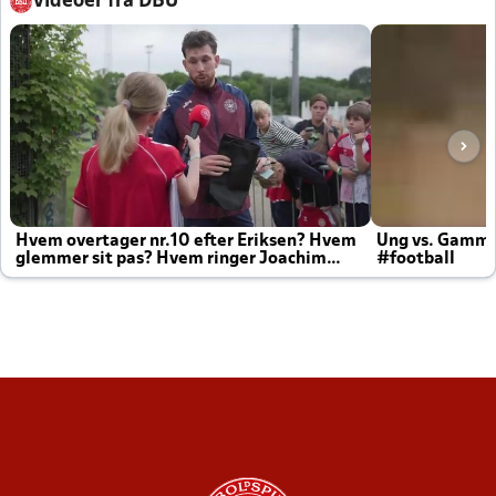
Videoer fra DBU
Hvem overtager nr.10 efter Eriksen? Hvem
Ung vs. Gamm
glemmer sit pas? Hvem ringer Joachim
#football
altid til efter kampe?