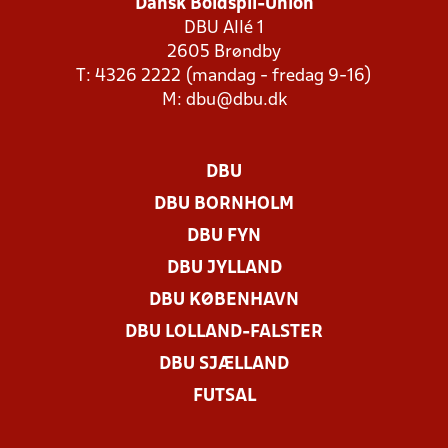
Dansk Boldspil-Union
DBU Allé 1
2605 Brøndby
T: 4326 2222 (mandag - fredag 9-16)
M:
dbu@dbu.dk
DBU
DBU BORNHOLM
DBU FYN
DBU JYLLAND
DBU KØBENHAVN
DBU LOLLAND-FALSTER
DBU SJÆLLAND
FUTSAL