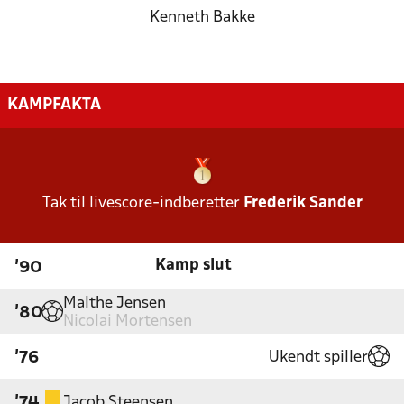
Kenneth Bakke
KAMPFAKTA
Tak til livescore-indberetter
Frederik Sander
Kamp slut
'90
Malthe Jensen
'80
Nicolai Mortensen
Ukendt spiller
'76
Jacob Steensen
'74