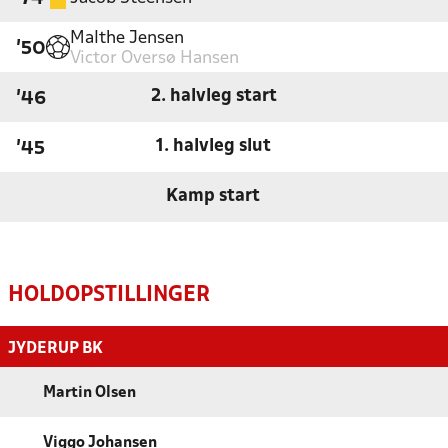
Malthe Jensen
'50
Victor Oversø Hansen
2. halvleg start
'46
1. halvleg slut
'45
Kamp start
HOLDOPSTILLINGER
JYDERUP BK
Martin Olsen
Viggo Johansen