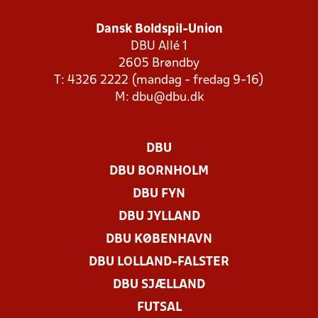
Dansk Boldspil-Union
DBU Allé 1
2605 Brøndby
T: 4326 2222 (mandag - fredag 9-16)
M:
dbu@dbu.dk
DBU
DBU BORNHOLM
DBU FYN
DBU JYLLAND
DBU KØBENHAVN
DBU LOLLAND-FALSTER
DBU SJÆLLAND
FUTSAL