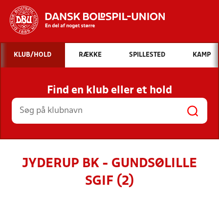
Hvad vil du søge efter?
KLUB/HOLD
RÆKKE
SPILLESTED
KAMP
INDHOLD OG NYHEDER
Find en klub eller et hold
STILLINGER, RESULTATER, KLUBBER OG
HOLD
JYDERUP BK - GUNDSØLILLE
SGIF (2)