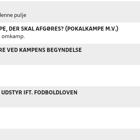
 denne pulje
E, DER SKAL AFGØRES? (POKALKAMPE M.V.)
gen omkamp.
ERE VED KAMPENS BEGYNDELSE
S UDSTYR IFT. FODBOLDLOVEN