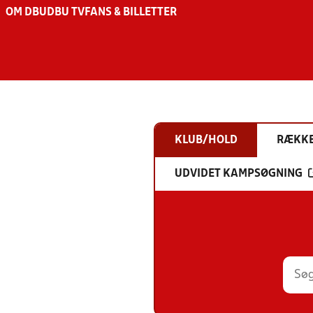
OM DBU
DBU TV
FANS & BILLETTER
KLUB/HOLD
RÆKK
UDVIDET KAMPSØGNING