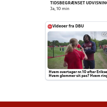
TIDSBEGRÆNSET UDVISNIN
Ja, 10 min
Videoer fra DBU
05
Hvem overtager nr.10 efter Eriks
Hvem glemmer sit pas? Hvem rin
Joachim altid til efter kampe?