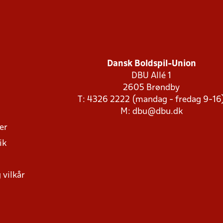
Dansk Boldspil-Union
DBU Allé 1
2605 Brøndby
T: 4326 2222 (mandag - fredag 9-16
M:
dbu@dbu.dk
ger
ik
 vilkår