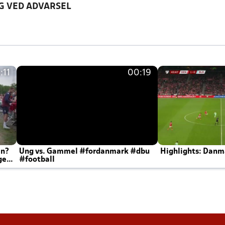
G VED ADVARSEL
:11
00:19
en?
Ung vs. Gammel #fordanmark #dbu
Highlights: Danma
ger
#football