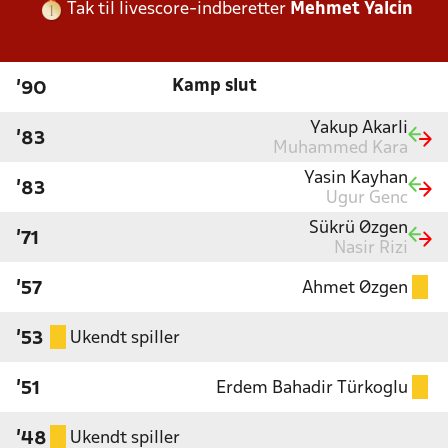
Tak til livescore-indberetter
Mehmet Yalcin
Kamp slut
'90
Yakup Akarli
'83
Muhammed Kara
Yasin Kayhan
'83
Ugur Genc
Sükrü Øzgen
'71
Nasir Rizi
Ahmet Øzgen
'57
Ukendt spiller
'53
Erdem Bahadir Türkoglu
'51
Ukendt spiller
'48