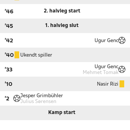
2. halvleg start
'46
1. halvleg slut
'45
Ugur Genc
'42
Ukendt spiller
'40
Ugur Genc
'33
Mehmet Tomak
Nasir Rizi
'10
Jesper Grimbühler
'2
Julius Sørensen
Kamp start