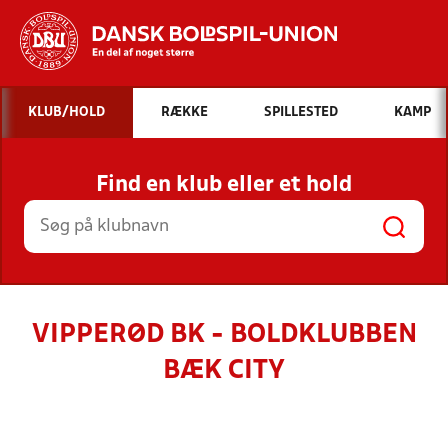
Hvad vil du søge efter?
KLUB/HOLD
RÆKKE
SPILLESTED
KAMP
INDHOLD OG NYHEDER
Find en klub eller et hold
STILLINGER, RESULTATER, KLUBBER OG
HOLD
VIPPERØD BK - BOLDKLUBBEN
BÆK CITY