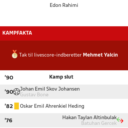
Edon Rahimi
KAMPFAKTA
Tak til livescore-indberetter
Mehmet Yalcin
Kamp slut
'90
Johan Emil Skov Johansen
'90
Gustav Bonø
Oskar Emil Ahrenkiel Heding
'82
Hakan Taylan Altinbulak
'76
Batuhan Gercek