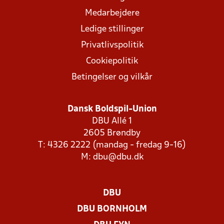
Medarbejdere
Ledige stillinger
Privatlivspolitik
Cookiepolitik
Betingelser og vilkår
Dansk Boldspil-Union
DBU Allé 1
2605 Brøndby
T: 4326 2222 (mandag - fredag 9-16)
M:
dbu@dbu.dk
DBU
DBU BORNHOLM