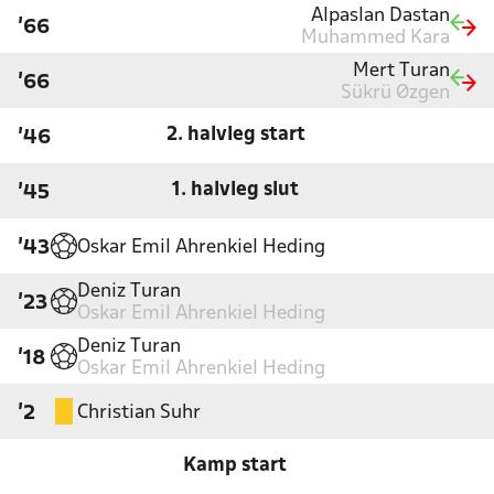
Alpaslan Dastan
'66
Muhammed Kara
Mert Turan
'66
Sükrü Øzgen
2. halvleg start
'46
1. halvleg slut
'45
Oskar Emil Ahrenkiel Heding
'43
Deniz Turan
'23
Oskar Emil Ahrenkiel Heding
Deniz Turan
'18
Oskar Emil Ahrenkiel Heding
Christian Suhr
'2
Kamp start