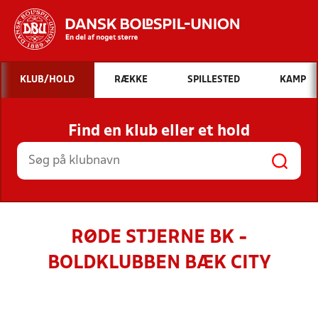
Hvad vil du søge efter?
KLUB/HOLD
RÆKKE
SPILLESTED
KAMP
INDHOLD OG NYHEDER
Find en klub eller et hold
STILLINGER, RESULTATER, KLUBBER OG
HOLD
RØDE STJERNE BK -
BOLDKLUBBEN BÆK CITY