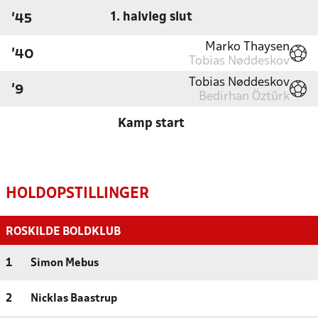
1. halvleg slut
'45
Marko Thaysen
'40
Tobias Nøddeskov
Tobias Nøddeskov
'9
Bedirhan Öztûrk
Kamp start
HOLDOPSTILLINGER
ROSKILDE BOLDKLUB
1
Simon Mebus
2
Nicklas Baastrup