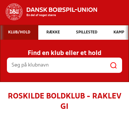
Hvad vil du søge efter?
KLUB/HOLD
RÆKKE
SPILLESTED
KAMP
INDHOLD OG NYHEDER
Find en klub eller et hold
STILLINGER, RESULTATER, KLUBBER OG
HOLD
ROSKILDE BOLDKLUB - RAKLEV
GI