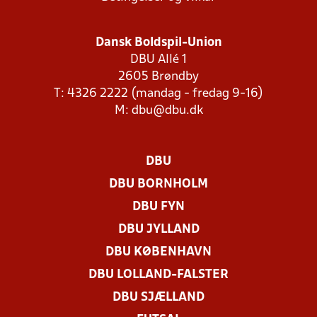
Dansk Boldspil-Union
DBU Allé 1
2605 Brøndby
T: 4326 2222 (mandag - fredag 9-16)
M:
dbu@dbu.dk
DBU
DBU BORNHOLM
DBU FYN
DBU JYLLAND
DBU KØBENHAVN
DBU LOLLAND-FALSTER
DBU SJÆLLAND