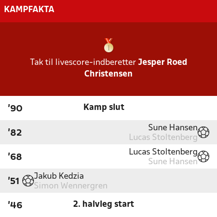
KAMPFAKTA
Tak til livescore-indberetter
Jesper Roed
Christensen
Kamp slut
'90
Sune Hansen
'82
Lucas Stoltenberg
Lucas Stoltenberg
'68
Sune Hansen
Jakub Kedzia
'51
Simon Wennergren
2. halvleg start
'46