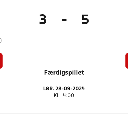
3
-
5
)
Færdigspillet
LØR. 28-09-2024
Kl. 14:00