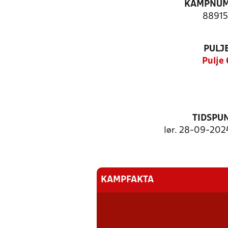
KAMPNU
88915
PULJ
Pulje 
TIDSPU
lør. 28-09-2024
KAMPFAKTA