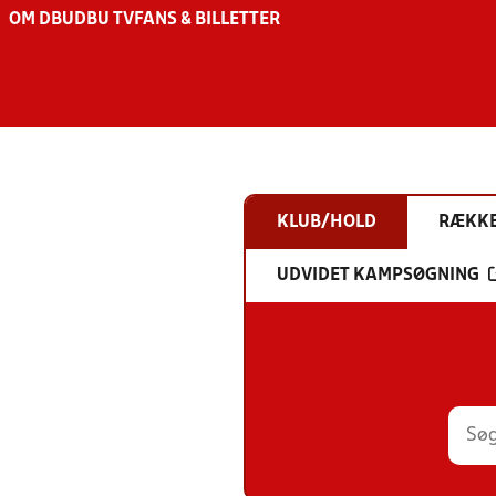
OM DBU
DBU TV
FANS & BILLETTER
KLUB/HOLD
RÆKK
UDVIDET KAMPSØGNING