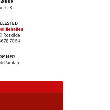
RÆKKE
Serie 3
ILLESTED
ølillehallen
 Roskilde
 4678 7064
OMMER
ob Ramlau