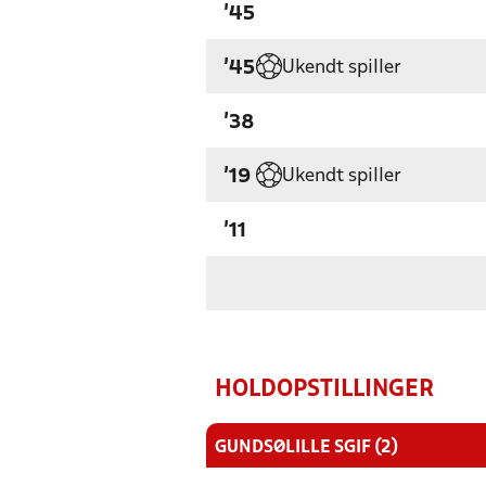
'45
Ukendt spiller
'45
'38
Ukendt spiller
'19
'11
HOLDOPSTILLINGER
GUNDSØLILLE SGIF (2)