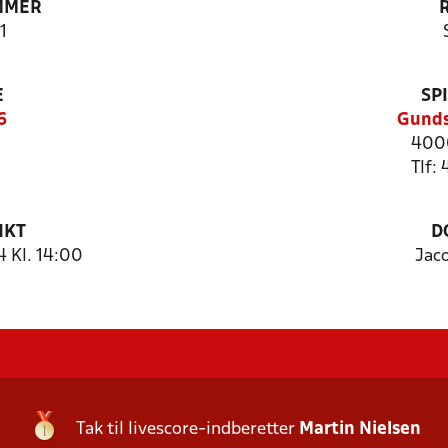
MMER
1
E
SP
6
Gunds
4000
Tlf:
NKT
D
 Kl. 14:00
Jac
Tak til livescore-indberetter
Martin Nielsen