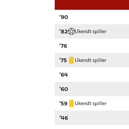
'90
Ukendt spiller
'82
'76
Ukendt spiller
'75
'64
'60
Ukendt spiller
'59
'46