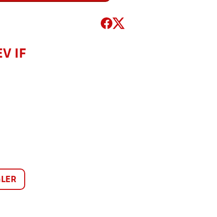
V IF
LER