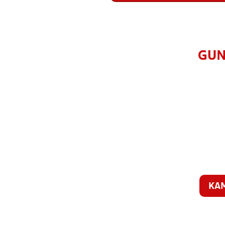
GUN
KA