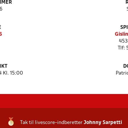
MMER
6
E
SP
6
Gisli
453
Tlf:
NKT
D
 Kl. 15:00
Patri
Tak til livescore-indberetter
Johnny Sarpetti