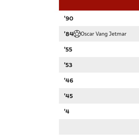
'90
Oscar Vang Jetmar
'84
'55
'53
'46
'45
'4