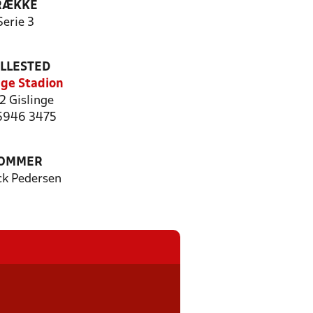
RÆKKE
Serie 3
ILLESTED
nge Stadion
2 Gislinge
 5946 3475
OMMER
ck Pedersen