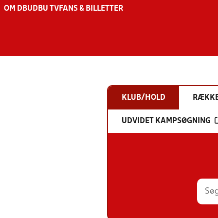
OM DBU
DBU TV
FANS & BILLETTER
KLUB/HOLD
RÆKK
UDVIDET KAMPSØGNING