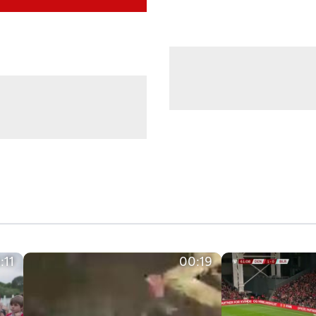
:11
00:19