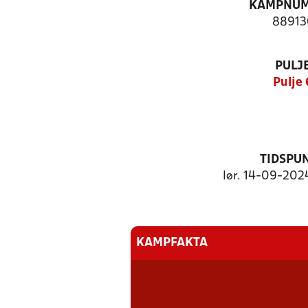
KAMPNU
88913
PULJ
Pulje 
TIDSPU
lør. 14-09-2024
KAMPFAKTA