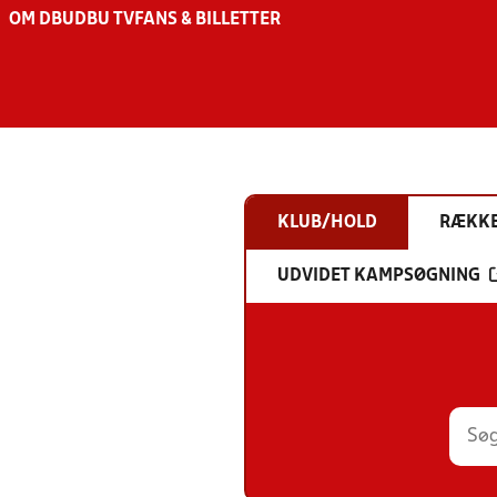
OM DBU
DBU TV
FANS & BILLETTER
KLUB/HOLD
RÆKK
UDVIDET KAMPSØGNING