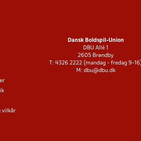
Dansk Boldspil-Union
DBU Allé 1
2605 Brøndby
T: 4326 2222 (mandag - fredag 9-16
M:
dbu@dbu.dk
ger
ik
 vilkår