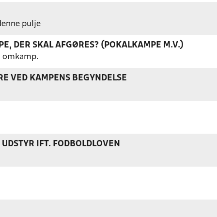
 denne pulje
E, DER SKAL AFGØRES? (POKALKAMPE M.V.)
gen omkamp.
ERE VED KAMPENS BEGYNDELSE
S UDSTYR IFT. FODBOLDLOVEN