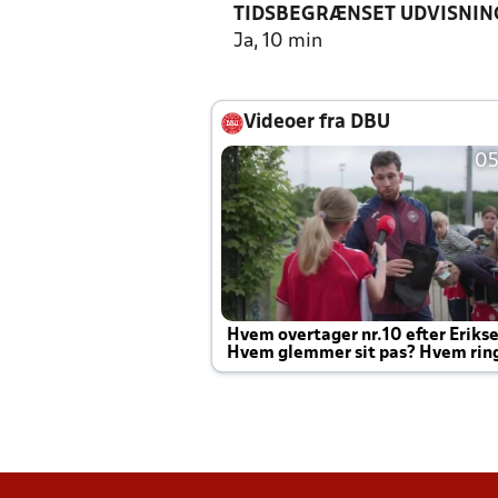
TIDSBEGRÆNSET UDVISNIN
Ja, 10 min
Videoer fra DBU
05
Hvem overtager nr.10 efter Eriks
Hvem glemmer sit pas? Hvem rin
Joachim altid til efter kampe?