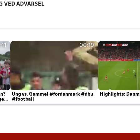
G VED ADVARSEL
:11
00:19
en?
Ung vs. Gammel #fordanmark #dbu
Highlights: Danma
ger
#football