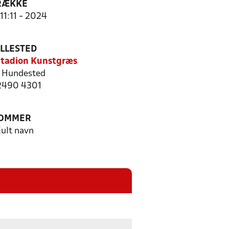
RÆKKE
11:11 - 2024
ILLESTED
tadion Kunstgræs
 Hundested
 2490 4301
OMMER
jult navn