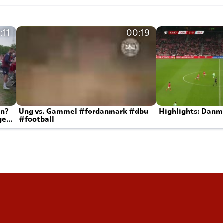
:11
00:19
en?
Ung vs. Gammel #fordanmark #dbu
Highlights: Danma
ger
#football