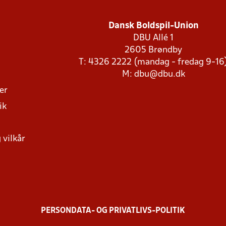
Dansk Boldspil-Union
DBU Allé 1
2605 Brøndby
T: 4326 2222 (mandag - fredag 9-16
M:
dbu@dbu.dk
ger
ik
 vilkår
PERSONDATA- OG PRIVATLIVS-POLITIK