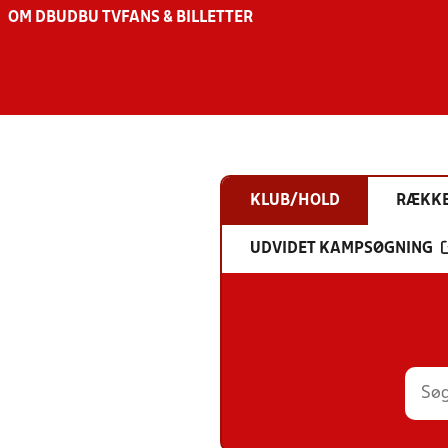
OM DBU
DBU TV
FANS & BILLETTER
KLUB/HOLD
RÆKK
UDVIDET KAMPSØGNING