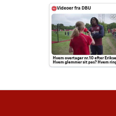
Videoer fra DBU
05
Hvem overtager nr.10 efter Eriks
Hvem glemmer sit pas? Hvem rin
Joachim altid til efter kampe?