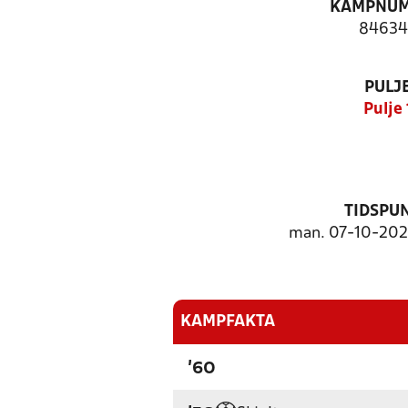
KAMPNU
84634
PULJ
Pulje 
TIDSPU
man. 07-10-2024
KAMPFAKTA
'60