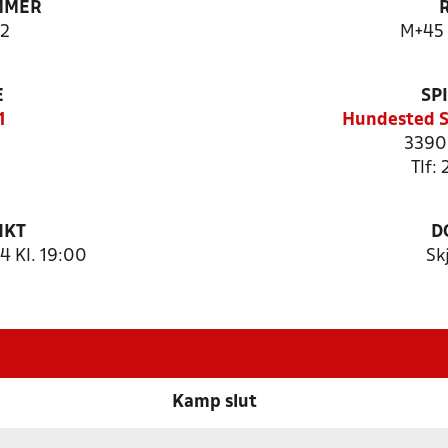
MMER
2
M+45 
E
SP
1
Hundested S
3390
Tlf:
NKT
D
 Kl. 19:00
Sk
Kamp slut