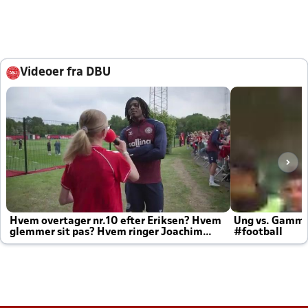
Videoer fra DBU
Hvem overtager nr.10 efter Eriksen? Hvem
Ung vs. Gamm
glemmer sit pas? Hvem ringer Joachim
#football
altid til efter kampe?