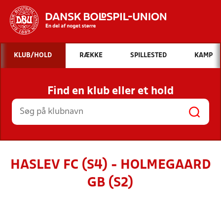
Hvad vil du søge efter?
KLUB/HOLD
RÆKKE
SPILLESTED
KAMP
INDHOLD OG NYHEDER
Find en klub eller et hold
STILLINGER, RESULTATER, KLUBBER OG
HOLD
HASLEV FC (S4) - HOLMEGAARD
GB (S2)