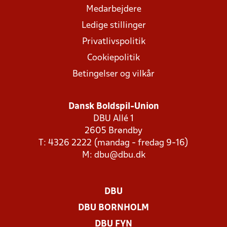
Medarbejdere
Ledige stillinger
Privatlivspolitik
Cookiepolitik
Betingelser og vilkår
Dansk Boldspil-Union
DBU Allé 1
2605 Brøndby
T: 4326 2222 (mandag - fredag 9-16)
M:
dbu@dbu.dk
DBU
DBU BORNHOLM
DBU FYN