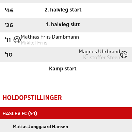
2. halvleg start
'46
1. halvleg slut
'26
Mathias Friis Dambmann
'11
Mikkel Friis
Magnus Uhrbrand
'10
Kristoffer Steen
Kamp start
HOLDOPSTILLINGER
HASLEV FC (S4)
Matias Junggaard Hansen