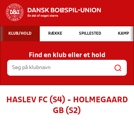
Hvad vil du søge efter?
KLUB/HOLD
RÆKKE
SPILLESTED
KAMP
INDHOLD OG NYHEDER
Find en klub eller et hold
STILLINGER, RESULTATER, KLUBBER OG
HOLD
HASLEV FC (S4) - HOLMEGAARD
GB (S2)