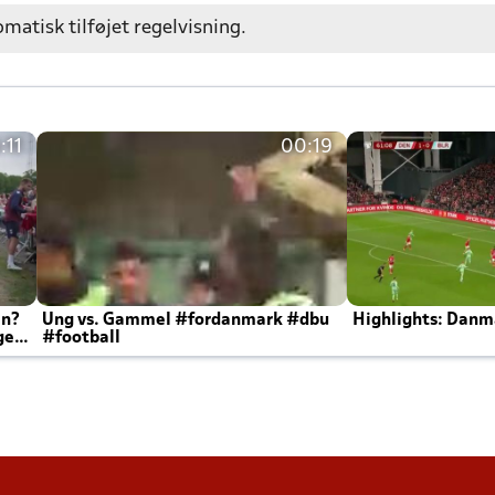
omatisk tilføjet regelvisning.
:11
00:19
en?
Ung vs. Gammel #fordanmark #dbu
Highlights: Danma
ger
#football