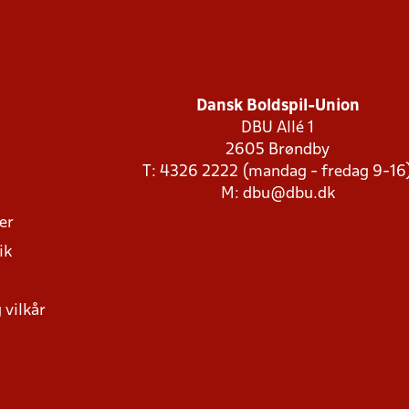
Dansk Boldspil-Union
DBU Allé 1
2605 Brøndby
T: 4326 2222 (mandag - fredag 9-16
M:
dbu@dbu.dk
ger
ik
 vilkår