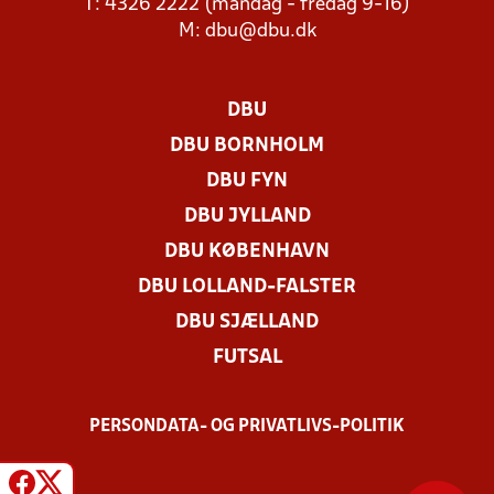
T: 4326 2222 (mandag - fredag 9-16)
M:
dbu@dbu.dk
DBU
DBU BORNHOLM
DBU FYN
DBU JYLLAND
DBU KØBENHAVN
DBU LOLLAND-FALSTER
DBU SJÆLLAND
FUTSAL
PERSONDATA- OG PRIVATLIVS-POLITIK