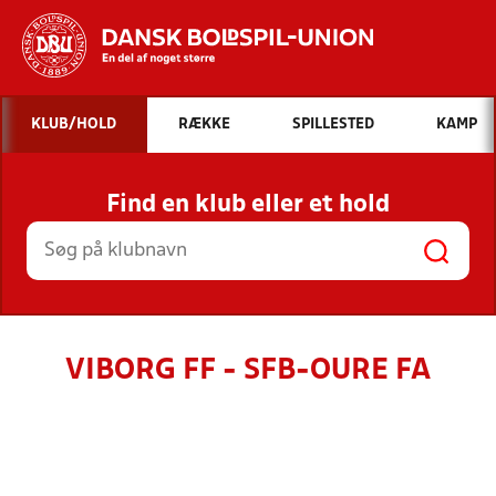
Hvad vil du søge efter?
KLUB/HOLD
RÆKKE
SPILLESTED
KAMP
INDHOLD OG NYHEDER
Find en klub eller et hold
STILLINGER, RESULTATER, KLUBBER OG
HOLD
VIBORG FF - SFB-OURE FA