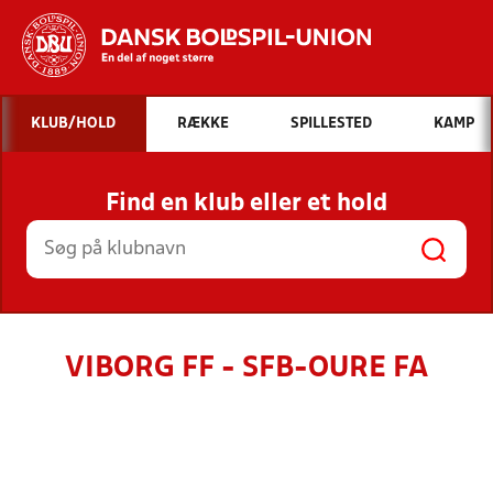
Hvad vil du søge efter?
KLUB/HOLD
RÆKKE
SPILLESTED
KAMP
INDHOLD OG NYHEDER
Find en klub eller et hold
STILLINGER, RESULTATER, KLUBBER OG
HOLD
VIBORG FF - SFB-OURE FA