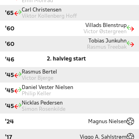
Emil Monrad
Carl Christensen
'65
Viktor Kollenberg Hoff
Villads Blenstrup
'60
Victor Østergreen
Tobias Junkuhn
'60
Rasmus Treebak
2. halvleg start
'46
Rasmus Bertel
'45
Victor Bjerge
Daniel Vester Nielsen
'45
Philip Keller
Nicklas Pedersen
'45
Simon Rosenkilde
Magnus Nielsen
'24
Viggo A. Sahlstrøm
'17