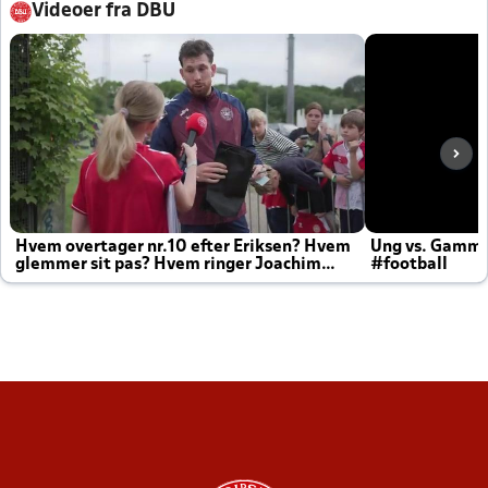
Videoer fra DBU
Hvem overtager nr.10 efter Eriksen? Hvem
Ung vs. Gamm
glemmer sit pas? Hvem ringer Joachim
#football
altid til efter kampe?