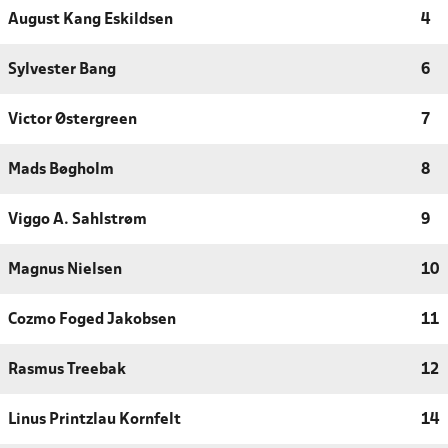
August Kang Eskildsen
4
Sylvester Bang
6
Victor Østergreen
7
Mads Bøgholm
8
Viggo A. Sahlstrøm
9
Magnus Nielsen
10
Cozmo Foged Jakobsen
11
Rasmus Treebak
12
Linus Printzlau Kornfelt
14