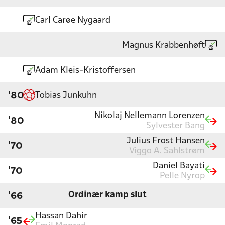
Carl Carøe Nygaard
Magnus Krabbenhøft
Adam Kleis-Kristoffersen
Tobias Junkuhn
'80
Nikolaj Nellemann Lorenzen
'80
Sylvester Bang
Julius Frost Hansen
'70
Viggo A. Sahlstrøm
Daniel Bayati
'70
Pelle Nyrop
Ordinær kamp slut
'66
Hassan Dahir
'65