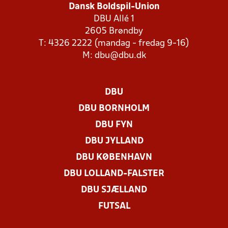
Dansk Boldspil-Union
DBU Allé 1
2605 Brøndby
T: 4326 2222 (mandag - fredag 9-16)
M:
dbu@dbu.dk
DBU
DBU BORNHOLM
DBU FYN
DBU JYLLAND
DBU KØBENHAVN
DBU LOLLAND-FALSTER
DBU SJÆLLAND
FUTSAL