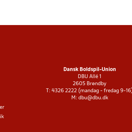
Dansk Boldspil-Union
DBU Allé 1
2605 Brøndby
T: 4326 2222 (mandag - fredag 9-16
M:
dbu@dbu.dk
ger
ik