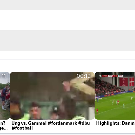
:11
00:19
en?
Ung vs. Gammel #fordanmark #dbu
Highlights: Danma
ger
#football