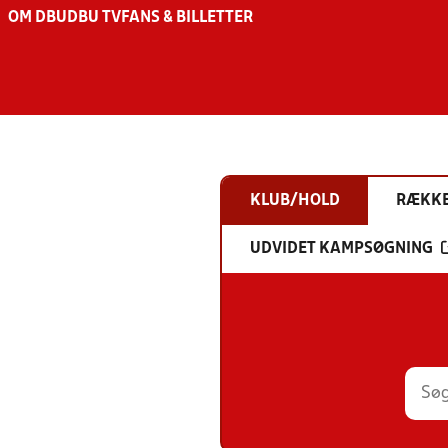
OM DBU
DBU TV
FANS & BILLETTER
KLUB/HOLD
RÆKK
UDVIDET KAMPSØGNING