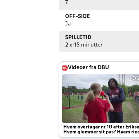
7
OFF-SIDE
Ja
SPILLETID
2 x 45 minutter
Videoer fra DBU
05
Hvem overtager nr.10 efter Eriks
Hvem glemmer sit pas? Hvem rin
Joachim altid til efter kampe?