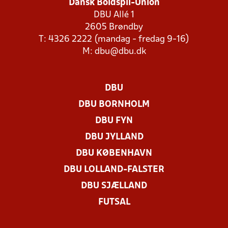
Dansk Boldspil-Union
DBU Allé 1
2605 Brøndby
T: 4326 2222 (mandag - fredag 9-16)
M:
dbu@dbu.dk
DBU
DBU BORNHOLM
DBU FYN
DBU JYLLAND
DBU KØBENHAVN
DBU LOLLAND-FALSTER
DBU SJÆLLAND
FUTSAL