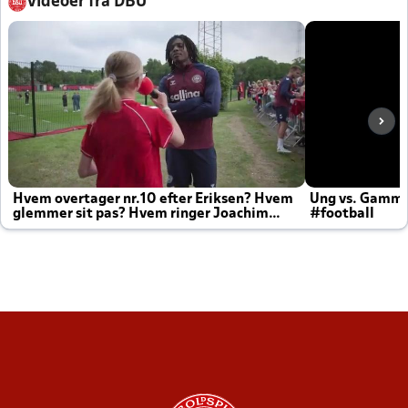
Videoer fra DBU
Hvem overtager nr.10 efter Eriksen? Hvem
Ung vs. Gamm
glemmer sit pas? Hvem ringer Joachim
#football
altid til efter kampe?