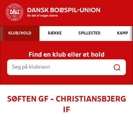
Hvad vil du søge efter?
KLUB/HOLD
RÆKKE
SPILLESTED
KAMP
INDHOLD OG NYHEDER
Find en klub eller et hold
STILLINGER, RESULTATER, KLUBBER OG
HOLD
SØFTEN GF - CHRISTIANSBJERG
IF