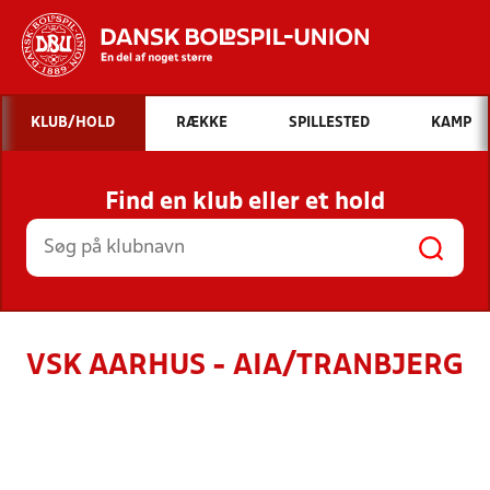
Hvad vil du søge efter?
KLUB/HOLD
RÆKKE
SPILLESTED
KAMP
INDHOLD OG NYHEDER
Find en klub eller et hold
STILLINGER, RESULTATER, KLUBBER OG
HOLD
VSK AARHUS - AIA/TRANBJERG