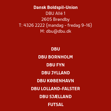
Dansk Boldspil-Union
DBU Allé 1
2605 Brøndby
T: 4326 2222 (mandag - fredag 9-16)
M:
dbu@dbu.dk
DBU
DBU BORNHOLM
DBU FYN
DBU JYLLAND
DBU KØBENHAVN
DBU LOLLAND-FALSTER
DBU SJÆLLAND
FUTSAL