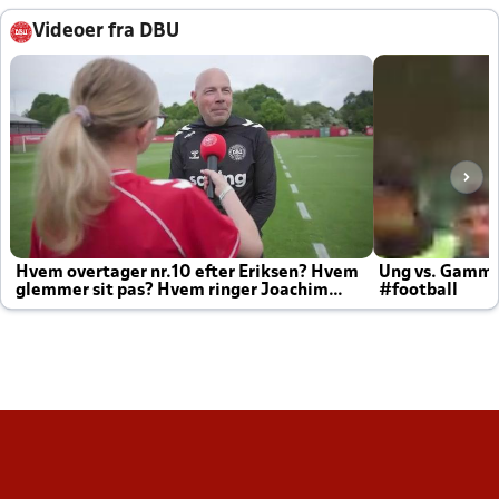
Videoer fra DBU
Hvem overtager nr.10 efter Eriksen? Hvem
Ung vs. Gamm
glemmer sit pas? Hvem ringer Joachim
#football
altid til efter kampe?