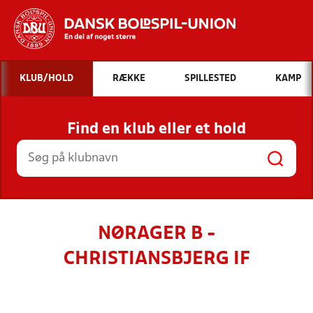
Hvad vil du søge efter?
KLUB/HOLD
RÆKKE
SPILLESTED
KAMP
INDHOLD OG NYHEDER
Find en klub eller et hold
STILLINGER, RESULTATER, KLUBBER OG
HOLD
NØRAGER B -
CHRISTIANSBJERG IF