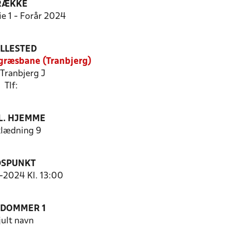
RÆKKE
ie 1 - Forår 2024
ILLESTED
ræsbane (Tranbjerg)
Tranbjerg J
Tlf:
. HJEMME
lædning 9
DSPUNKT
4-2024 Kl. 13:00
EDOMMER 1
jult navn