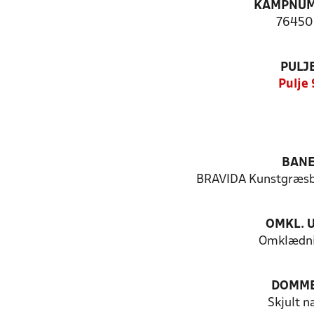
KAMPNU
76450
PULJ
Pulje 
BAN
BRAVIDA Kunstgræsb
OMKL. 
Omklædni
DOMM
Skjult n