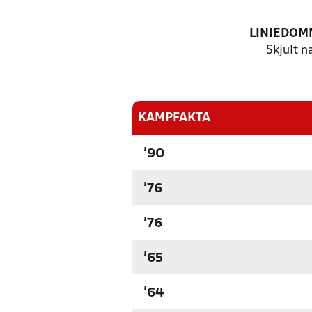
LINIEDOM
Skjult n
KAMPFAKTA
'90
'76
'76
'65
'64