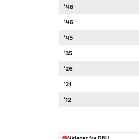
'48
'46
'45
'35
'26
'21
'12
Videoer fra DBU