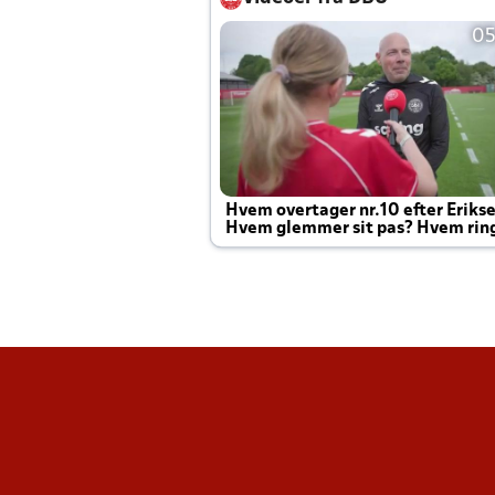
05
Hvem overtager nr.10 efter Eriks
Hvem glemmer sit pas? Hvem rin
Joachim altid til efter kampe?