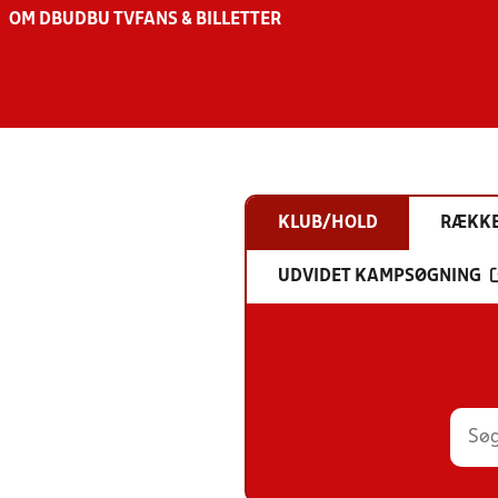
OM DBU
DBU TV
FANS & BILLETTER
KLUB/HOLD
RÆKK
UDVIDET KAMPSØGNING