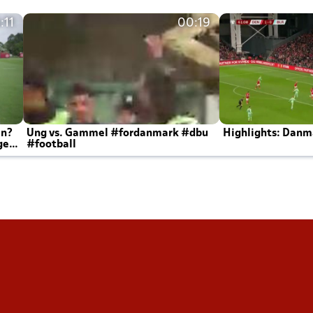
:11
00:19
en?
Ung vs. Gammel #fordanmark #dbu
Highlights: Danma
ger
#football