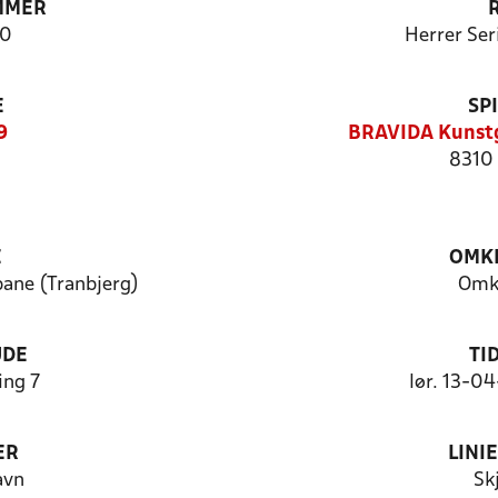
MMER
0
Herrer Ser
E
SP
9
BRAVIDA Kunstg
8310 
E
OMKL
ane (Tranbjerg)
Omk
UDE
TI
ng 7
lør. 13-0
ER
LINI
avn
Sk