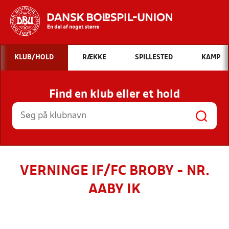
Hvad vil du søge efter?
KLUB/HOLD
RÆKKE
SPILLESTED
KAMP
INDHOLD OG NYHEDER
Find en klub eller et hold
STILLINGER, RESULTATER, KLUBBER OG
HOLD
VERNINGE IF/FC BROBY - NR.
AABY IK