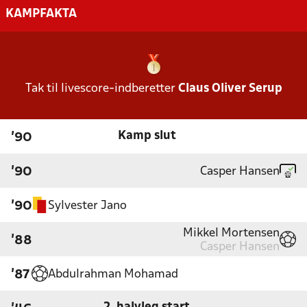
KAMPFAKTA
Tak til livescore-indberetter
Claus Oliver Serup
Kamp slut
'90
Casper Hansen
'90
Sylvester Jano
'90
Mikkel Mortensen
'88
Casper Hansen
Abdulrahman Mohamad
'87