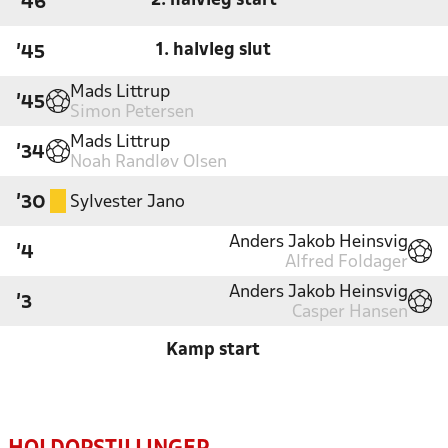
2. halvleg start
'46
1. halvleg slut
'45
Mads Littrup
'45
Simon Petersen
Mads Littrup
'34
Noah Randløv Olsen
Sylvester Jano
'30
Anders Jakob Heinsvig
'4
Alfred Foldager
Anders Jakob Heinsvig
'3
Casper Hansen
Kamp start