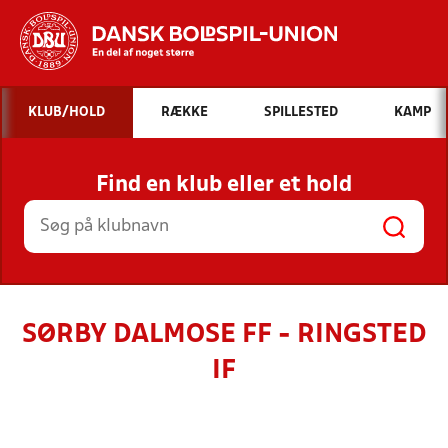
Hvad vil du søge efter?
KLUB/HOLD
RÆKKE
SPILLESTED
KAMP
INDHOLD OG NYHEDER
Find en klub eller et hold
STILLINGER, RESULTATER, KLUBBER OG
HOLD
SØRBY DALMOSE FF - RINGSTED
IF