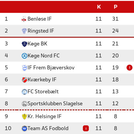
K
P
1
Benløse IF
11
31
2
Ringsted IF
11
24
3
Køge BK
11
21
4
Køge Nord FC
11
20
5
IF Frem Bjæverskov
11
19
!
6
Kværkeby IF
11
18
7
FC Storebælt
11
13
8
Sportsklubben Slagelse
11
12
9
Kr. Helsinge IF
11
8
10
Team AS Fodbold
11
8
i