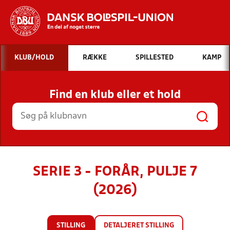
Hvad vil du søge efter?
KLUB/HOLD
RÆKKE
SPILLESTED
KAMP
INDHOLD OG NYHEDER
Find en klub eller et hold
STILLINGER, RESULTATER, KLUBBER OG
HOLD
SERIE 3 - FORÅR, PULJE 7
(2026)
STILLING
DETALJERET STILLING