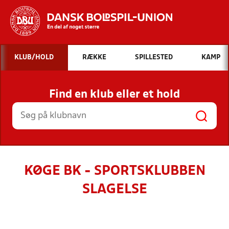
Hvad vil du søge efter?
KLUB/HOLD
RÆKKE
SPILLESTED
KAMP
INDHOLD OG NYHEDER
Find en klub eller et hold
STILLINGER, RESULTATER, KLUBBER OG
HOLD
KØGE BK - SPORTSKLUBBEN
SLAGELSE