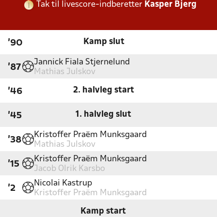
Tak til livescore-indberetter
Kasper Bjerg
Kamp slut
'90
Jannick Fiala Stjernelund
'87
Mathias Julskov
2. halvleg start
'46
1. halvleg slut
'45
Kristoffer Praëm Munksgaard
'38
Mathias Julskov
Kristoffer Praëm Munksgaard
'15
Jacob Olrik Karsbo
Nicolai Kastrup
'2
Kristoffer Praëm Munksgaard
Kamp start