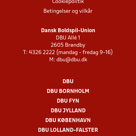
Cookiepolitik
Betingelser og vilkår
Dansk Boldspil-Union
DBU Allé 1
2605 Brøndby
T: 4326 2222 (mandag - fredag 9-16)
M:
dbu@dbu.dk
DBU
DBU BORNHOLM
DBU FYN
DBU JYLLAND
DBU KØBENHAVN
DBU LOLLAND-FALSTER