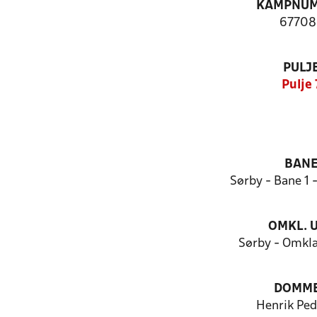
KAMPNU
67708
PULJ
Pulje 
BAN
Sørby - Bane 1 
OMKL. 
Sørby - Omkl
DOMM
Henrik Ped