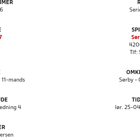
MMER
6
Seri
E
SP
7
Sør
420
Tlf:
E
OMKL
- 11-mands
Sørby -
UDE
TI
ædning 4
lør. 25-0
ER
ersen