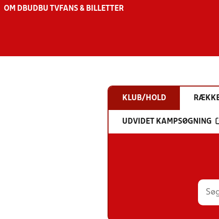
OM DBU
DBU TV
FANS & BILLETTER
KLUB/HOLD
RÆKK
UDVIDET KAMPSØGNING