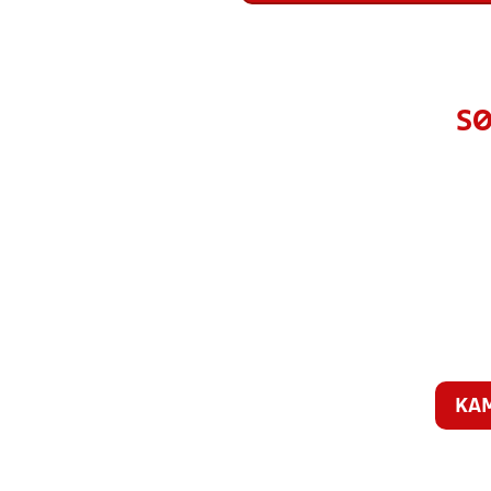
SØ
KA