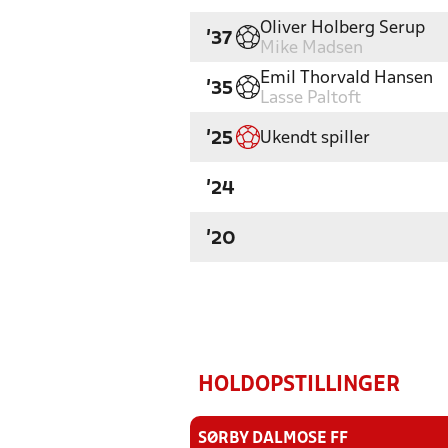
Oliver Holberg Serup
'37
Mike Madsen
Emil Thorvald Hansen
'35
Lasse Paltoft
Ukendt spiller
'25
'24
'20
HOLDOPSTILLINGER
SØRBY DALMOSE FF