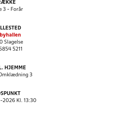
RÆKKE
e 3 - Forår
ILLESTED
byhallen
0 Slagelse
 5854 5211
. HJEMME
 Omklædning 3
DSPUNKT
4-2026 Kl. 13:30