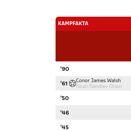
KAMPFAKTA
'90
Conor James Walsh
'61
Noah Randløv Olsen
'50
'46
'45