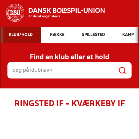
Hvad vil du søge efter?
KLUB/HOLD
RÆKKE
SPILLESTED
KAMP
INDHOLD OG NYHEDER
Find en klub eller et hold
STILLINGER, RESULTATER, KLUBBER OG
HOLD
RINGSTED IF - KVÆRKEBY IF