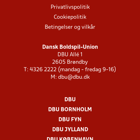
Privatlivspolitik
Cookiepolitik
Betingelser og vilkår
Dansk Boldspil-Union
DBU Allé 1
2605 Brøndby
T: 4326 2222 (mandag - fredag 9-16)
M:
dbu@dbu.dk
DBU
DBU BORNHOLM
DBU FYN
DBU JYLLAND
DBU KØBENHAVN