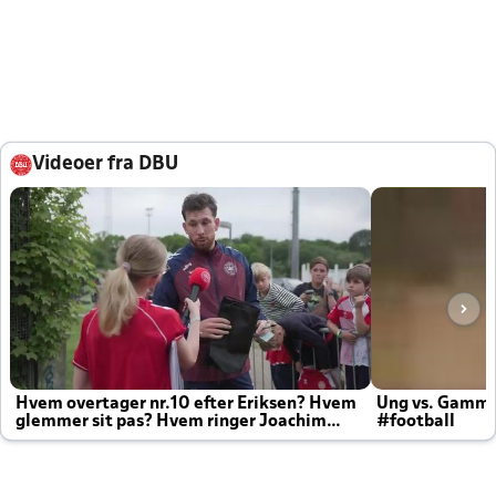
Videoer fra DBU
Hvem overtager nr.10 efter Eriksen? Hvem
Ung vs. Gamm
glemmer sit pas? Hvem ringer Joachim
#football
altid til efter kampe?