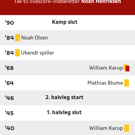
Tak til livescore-indberetter
Noah Henriksen
Kamp slut
'90
Noah Olsen
'84
Ukendt spiller
'84
William Karup
'68
Mathias Blume
'64
2. halvleg start
'46
1. halvleg slut
'45
William Karup
'40