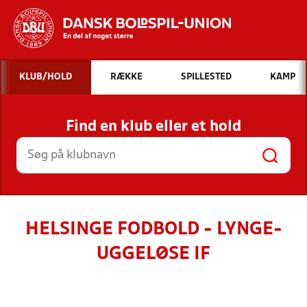
Hvad vil du søge efter?
KLUB/HOLD
RÆKKE
SPILLESTED
KAMP
INDHOLD OG NYHEDER
Find en klub eller et hold
STILLINGER, RESULTATER, KLUBBER OG
HOLD
HELSINGE FODBOLD - LYNGE-
UGGELØSE IF