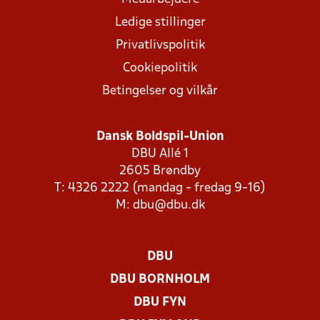
Ledige stillinger
Privatlivspolitik
Cookiepolitik
Betingelser og vilkår
Dansk Boldspil-Union
DBU Allé 1
2605 Brøndby
T: 4326 2222 (mandag - fredag 9-16)
M:
dbu@dbu.dk
DBU
DBU BORNHOLM
DBU FYN