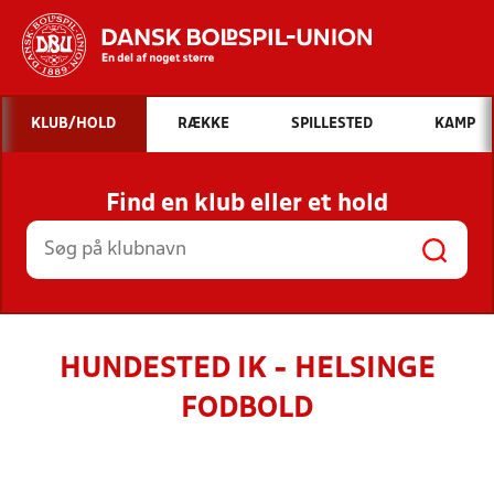
Hvad vil du søge efter?
KLUB/HOLD
RÆKKE
SPILLESTED
KAMP
INDHOLD OG NYHEDER
Find en klub eller et hold
STILLINGER, RESULTATER, KLUBBER OG
HOLD
HUNDESTED IK - HELSINGE
FODBOLD