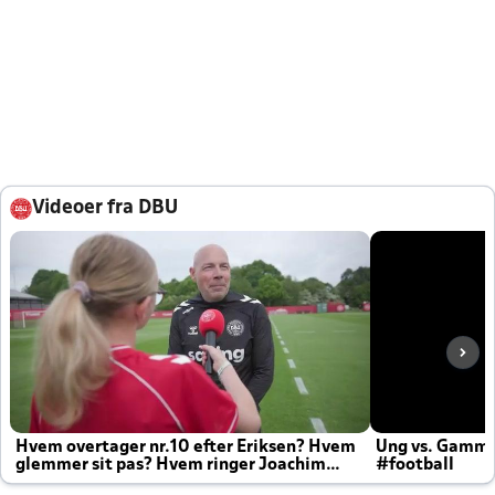
Videoer fra DBU
Hvem overtager nr.10 efter Eriksen? Hvem
Ung vs. Gamm
glemmer sit pas? Hvem ringer Joachim
#football
altid til efter kampe?